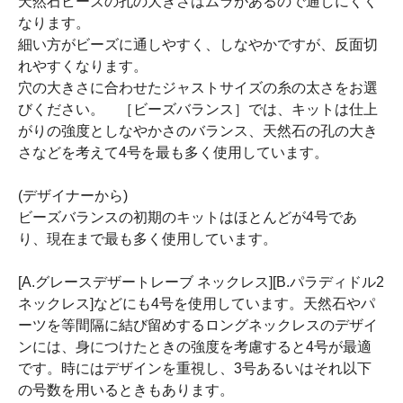
天然石ビーズの孔の大きさはムラがあるので通しにくく
なります。
細い方がビーズに通しやすく、しなやかですが、反面切
れやすくなります。
穴の大きさに合わせたジャストサイズの糸の太さをお選
びください。 ［ビーズバランス］では、キットは仕上
がりの強度としなやかさのバランス、天然石の孔の大き
さなどを考えて4号を最も多く使用しています。
(デザイナーから)
ビーズバランスの初期のキットはほとんどが4号であ
り、現在まで最も多く使用しています。
[A.グレースデザートレーブ ネックレス][B.パラディドル2
ネックレス]などにも4号を使用しています。天然石やパ
ーツを等間隔に結び留めするロングネックレスのデザイ
ンには、身につけたときの強度を考慮すると4号が最適
です。時にはデザインを重視し、3号あるいはそれ以下
の号数を用いるときもあります。