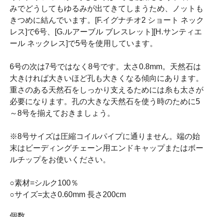
みでどうしてもゆるみが出てきてしまうため、ノットも
きつめに結んでいます。[F.イグナチオ2 ショート ネック
レス]で6号、[G.ルアーブル ブレスレット][H.サンティエ
ール ネックレス]で5号を使用しています。
6号の次は7号ではなく8号です。太さ0.8mm。天然石は
大きければ大きいほど孔も大きくなる傾向にあります。
重さのある天然石をしっかり支えるためには糸も太さが
必要になります。孔の大きな天然石を使う時のために5
～8号を揃えておきましょう。
※8号サイズは圧縮コイルパイプに通りません。端の始
末はビーディングチェーン用エンドキャップまたはボー
ルチップをお使いください。
○素材=シルク100％
○サイズ=太さ0.60mm 長さ200cm
個数