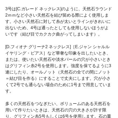
3号は[C.ガレード ネックレス]のように、天然石ラウンド
2ｍｍなど小さい天然石を結び留める際によく使用しま
す。小さい天然石に対して糸が太いとラインがきれいに
出ないため、4号は通ったとしても使用しないほうがよ
いです（結び目でカクカク曲がってしまいます）。
[D.フィオナ グリーナ2 ネックレス]［E.ジャン シャルル
イヤリング・ピアス］など華奢な印象を出したいとき、
または、使いたい天然石や淡水パールの穴が小さいとき
はグリフィン糸2号を使用します。強度を保てるように3
連にしたり、オールノット（天然石の全ての間にノット
＝結び目を作る）にすることで丈夫にします。穴が小さ
くて2号でも通らない場合のために1号まで用意していま
す。
多くの天然石をつなぎたい、ボリュームのある天然石を
用いて作りたいときは、天然石の穴の大きさが許す限
り、グリフィン糸5号もしくは6号を使用します。石の重