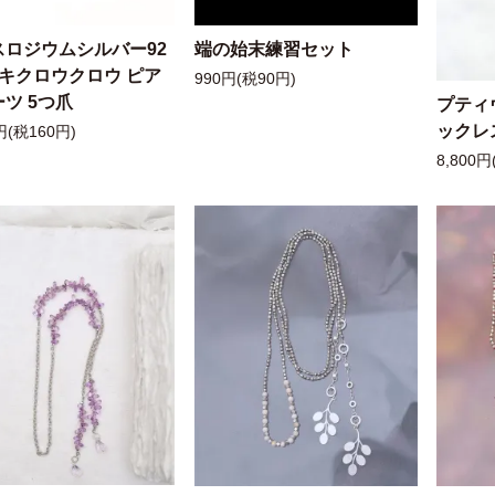
スロジウムシルバー92
端の始末練習セット
ッキクロウクロウ ピア
990円(税90円)
ツ 5つ爪
プティ
ックレ
円(税160円)
8,800円