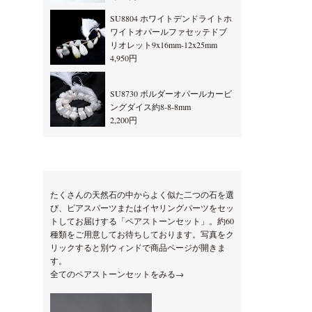
SU8804 ホワイトデンドライトホ
ワイトオパールファセッテドブ
リオレット9x16mm-12x25mm
4,950円
SU8730 ボルダーオパールカービ
ングダイス約8-8-8mm
2,200円
たくさんの天然石の中からよく似た二つの石を選
び、ピアスパーツまたはイヤリングパーツをセッ
トしてお届けする「ペアストーンセット」。約60
種類をご用意してお待ちしております。写真をク
リックすると別ウィンドで商品ページが開きま
す。
全てのペアストーンセットをみる→