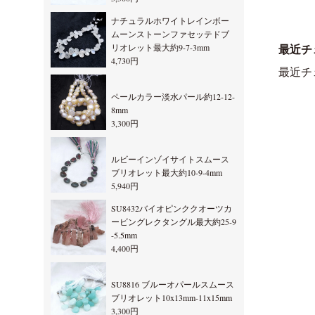
ナチュラルホワイトレインボー
ムーンストーンファセッテドブ
リオレット最大約9-7-3mm
最近チ
4,730円
最近チ
ペールカラー淡水パール約12-12-
8mm
3,300円
ルビーインゾイサイトスムース
ブリオレット最大約10-9-4mm
5,940円
SU8432バイオピンククオーツカ
ービングレクタングル最大約25-9
-5.5mm
4,400円
SU8816 ブルーオパールスムース
ブリオレット10x13mm-11x15mm
3,300円