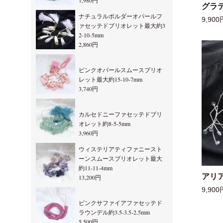
1,980円
グラ
ナチュラルボルダーオパールフ
9,900
ァセッテドブリオレット最大約3
2-10-5mm
2,860円
ピンクオパールスムースブリオ
レット最大約15-10-7mm
3,740円
カルセドニーファセッテドブリ
オレット約8-5-5mm
3,960円
ウィステリアティファニースト
ーンスムースブリオレット最大
約11-11-4mm
アリ
13,200円
9,900
ピンクサファイアファセッテド
ラウンデル約3.5-3.5-2.5mm
5,500円