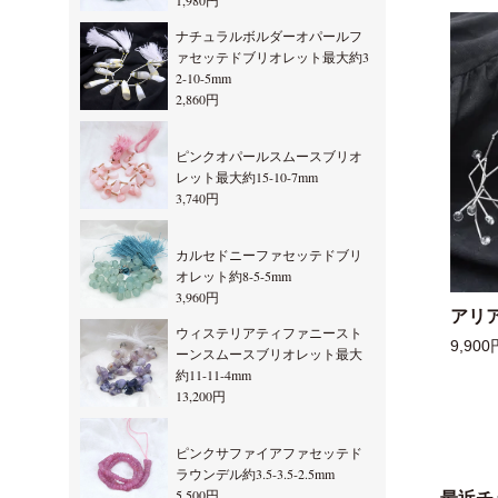
1,980円
ナチュラルボルダーオパールフ
ァセッテドブリオレット最大約3
2-10-5mm
2,860円
ピンクオパールスムースブリオ
レット最大約15-10-7mm
3,740円
カルセドニーファセッテドブリ
オレット約8-5-5mm
3,960円
アリ
ウィステリアティファニースト
9,900
ーンスムースブリオレット最大
約11-11-4mm
13,200円
ピンクサファイアファセッテド
ラウンデル約3.5-3.5-2.5mm
5,500円