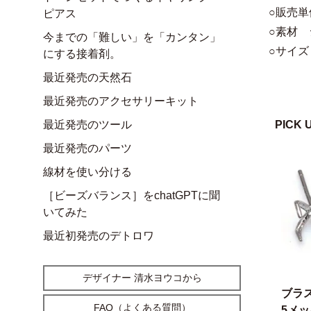
○販売単
ピアス
○素材 
今までの「難しい」を「カンタン」
○サイズ
にする接着剤。
最近発売の天然石
最近発売のアクセサリーキット
最近発売のツール
PICK 
最近発売のパーツ
線材を使い分ける
［ビーズバランス］をchatGPTに聞
いてみた
最近初発売のデトロワ
デザイナー 清水ヨウコから
ブラ
FAQ（よくある質問）
5メ