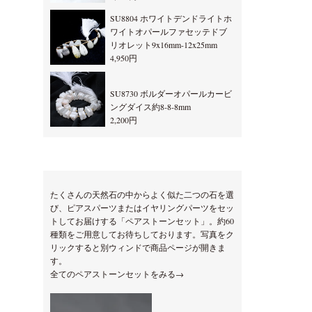
SU8804 ホワイトデンドライトホ
ワイトオパールファセッテドブ
リオレット9x16mm-12x25mm
4,950円
SU8730 ボルダーオパールカービ
ングダイス約8-8-8mm
2,200円
たくさんの天然石の中からよく似た二つの石を選
び、ピアスパーツまたはイヤリングパーツをセッ
トしてお届けする「ペアストーンセット」。約60
種類をご用意してお待ちしております。写真をク
リックすると別ウィンドで商品ページが開きま
す。
全てのペアストーンセットをみる→