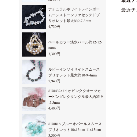
最近チ
ナチュラルホワイトレインボー
最近チ
ムーンストーンファセッテドブ
リオレット最大約9-7-3mm
4,730円
ペールカラー淡水パール約12-12-
8mm
3,300円
ルビーインゾイサイトスムース
ブリオレット最大約10-9-4mm
5,940円
SU8432バイオピンククオーツカ
ービングレクタングル最大約25-9
-5.5mm
4,400円
SU8816 ブルーオパールスムース
ブリオレット10x13mm-11x15mm
3,300円