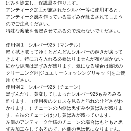
ばみを除去し、保護層を作ります。
アンティーク加工が施されたシルバー等に使用すると、
アンティーク感を作っている黒ずみが除去されてしまう
のでご注意ください。
特殊な溶液を含浸させてあるので洗わないでください。
使用例 1 シルバー925（マンテル）
軽く拭き取ってゆくとどんどんシルバーの輝きが戻って
きます。特に力を入れる必要はりませんが布が届かない
細かな隙間は黒ずみが残ります。気になる場合は液状の
クリーニング剤[ジュエリーウォッシングリキッド]をご使
用ください。
使用例 2 シルバー925（チェーン）
黒ずんだり、黄変してしまったシルバー925もみるみる
甦ります。（使用後のクロスを見ると汚れのひどさがわ
かります。）チェーンの内側は黒ずみや黄ばみが残りま
す。右端のチェーンは少し黄ばみが残っています。
左側のアンティーク仕様のチェーンの場合はもともと黒
ずみ加工をしてあるので、内側の色は気になりません。