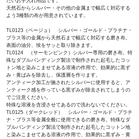
たいお手入れ用品です。
天然石からシルバー・その他の金属まで幅広く対応する
よう3種類の布が用意されています。
TL0123（ベージュ） シルバー・ゴールド・プラチナ・
ブラス等の金属から天然石まで幅広く対応する磨き布。
表面の油分、埃をサッと取り除きます。
TL0124 （サーモンピンク）シルバー専用の磨き布。特
殊なダブルバンディング製法で制作された起毛したコッ
トン地と染みこませてある溶液の作用で、効果的に黒ず
み・黄ばみを除去し、保護層を作ります。
アンティーク加工が施されたシルバーに使用すると、ア
ンティーク感を作っている黒ずみが除去されてしまうの
でご注意ください。
特殊な溶液を含浸させてあるので洗わないでください。
TL0125（ダークレッド） シルバー・ゴールド・プラチ
ナ・ブラス等金属全般に使用できるの磨き布。特殊なダ
ブルバンディング製法で制作された起毛したコットン地
と染みこませてある溶液の作用で、効果的に黒ずみ・黄