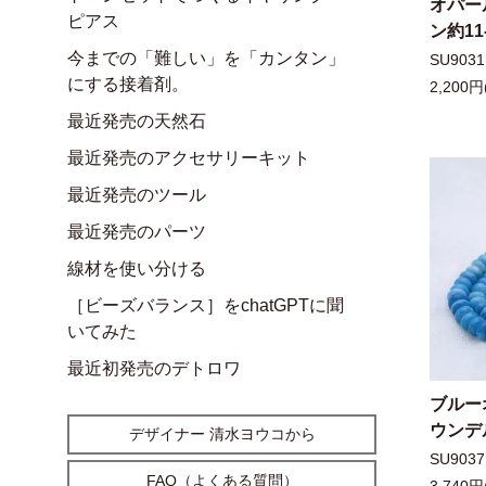
オパー
ピアス
ン約11
今までの「難しい」を「カンタン」
SU9031
にする接着剤。
2,200円
最近発売の天然石
最近発売のアクセサリーキット
最近発売のツール
最近発売のパーツ
線材を使い分ける
［ビーズバランス］をchatGPTに聞
いてみた
最近初発売のデトロワ
ブルー
ウンデル
デザイナー 清水ヨウコから
SU9037
FAQ（よくある質問）