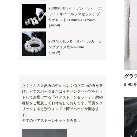
SU8804 ホワイトデンドライトホ
ワイトオパールファセッテドブ
リオレット9x16mm-12x25mm
4,950円
SU8730 ボルダーオパールカービ
ングダイス約8-8-8mm
2,200円
グラ
9,900
たくさんの天然石の中からよく似た二つの石を選
び、ピアスパーツまたはイヤリングパーツをセッ
トしてお届けする「ペアストーンセット」。約60
種類をご用意してお待ちしております。写真をク
リックすると別ウィンドで商品ページが開きま
す。
全てのペアストーンセットをみる→