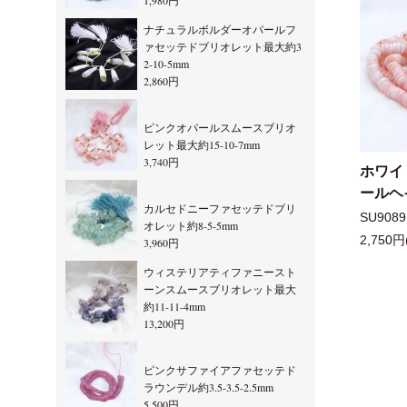
1,980円
ナチュラルボルダーオパールフ
ァセッテドブリオレット最大約3
2-10-5mm
2,860円
ピンクオパールスムースブリオ
レット最大約15-10-7mm
3,740円
ホワイ
ールヘイ
カルセドニーファセッテドブリ
SU9089
オレット約8-5-5mm
2,750円
3,960円
ウィステリアティファニースト
ーンスムースブリオレット最大
約11-11-4mm
13,200円
ピンクサファイアファセッテド
ラウンデル約3.5-3.5-2.5mm
5,500円