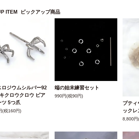
UP ITEM
ピックアップ商品
スロジウムシルバー92
端の始末練習セット
ッキクロウクロウ ピア
990円(税90円)
ツ 5つ爪
プティ
ックレ
円(税160円)
8,800円