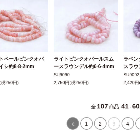
トペールピンクオパ
ライトピンクオパールスム
ラベン
シ約8-8-2mm
ースラウンデル約6-6-4mm
スラウン
SU9090
SU9092
(税250円)
2,750円(税250円)
2,420円
107
41
60
全
商品
-
1
2
3
4