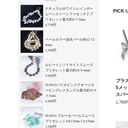
ナチュラルホワイトレインボー
PICK 
ムーンストーンファセッテドブ
リオレット最大約9-7-3mm
4,730円
ペールカラー淡水パール約12-12-
8mm
3,300円
ルビーインゾイサイトスムース
ブリオレット最大約10-9-4mm
5,940円
ブラ
SU8432バイオピンククオーツカ
5メ
ービングレクタングル最大約25-9
スパー
-5.5mm
4,400円
1,760
SU8816 ブルーオパールスムース
ブリオレット10x13mm-11x15mm
3,300円