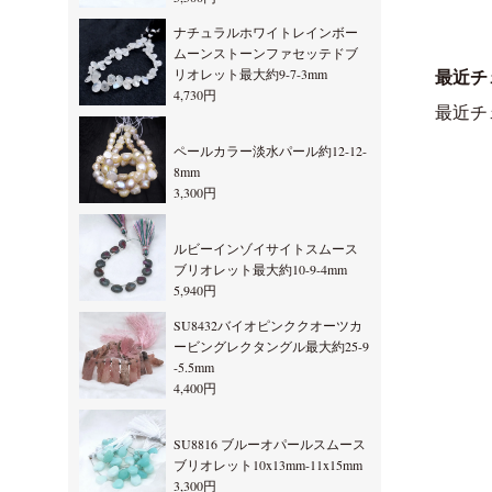
ナチュラルホワイトレインボー
ムーンストーンファセッテドブ
リオレット最大約9-7-3mm
最近チ
4,730円
最近チ
ペールカラー淡水パール約12-12-
8mm
3,300円
ルビーインゾイサイトスムース
ブリオレット最大約10-9-4mm
5,940円
SU8432バイオピンククオーツカ
ービングレクタングル最大約25-9
-5.5mm
4,400円
SU8816 ブルーオパールスムース
ブリオレット10x13mm-11x15mm
3,300円