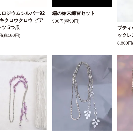
スロジウムシルバー92
端の始末練習セット
ッキクロウクロウ ピア
990円(税90円)
ツ 5つ爪
プティ
ックレ
円(税160円)
8,800円