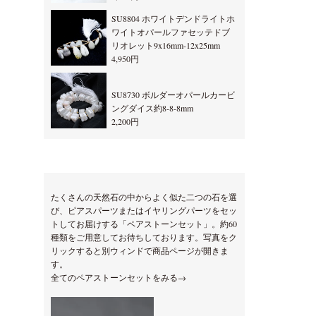
SU8804 ホワイトデンドライトホ
ワイトオパールファセッテドブ
リオレット9x16mm-12x25mm
4,950円
SU8730 ボルダーオパールカービ
ングダイス約8-8-8mm
2,200円
たくさんの天然石の中からよく似た二つの石を選
び、ピアスパーツまたはイヤリングパーツをセッ
トしてお届けする「ペアストーンセット」。約60
種類をご用意してお待ちしております。写真をク
リックすると別ウィンドで商品ページが開きま
す。
全てのペアストーンセットをみる→