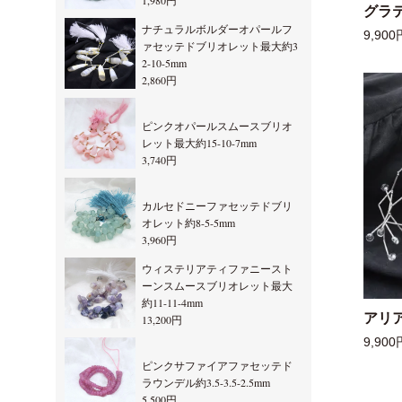
1,980円
グラ
ナチュラルボルダーオパールフ
9,900
ァセッテドブリオレット最大約3
2-10-5mm
2,860円
ピンクオパールスムースブリオ
レット最大約15-10-7mm
3,740円
カルセドニーファセッテドブリ
オレット約8-5-5mm
3,960円
ウィステリアティファニースト
ーンスムースブリオレット最大
約11-11-4mm
アリ
13,200円
9,900
ピンクサファイアファセッテド
ラウンデル約3.5-3.5-2.5mm
5,500円