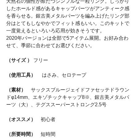
天然石の個性が際だつシンプルな一粒リング。しっかり
したホールド感があるキャップパーツがアンティーク感
を香らせる。銀古美メタルパーツを編み上げたリング部
分はとてもしなやかでフィット感もいい。このキットで
一度覚えるといろいろ応用が効きそうです。
2020年バージョンは全部で5アイテム展開。お好み合わ
せて、季節に合わせてお選びください。
（サイズ ）
フリー
（使用工具）
はさみ、セロテープ
（素材）
サックスブルージェイドファセッテドラウン
ドφ14mm、エキゾチックキャップ8※、銀古美メタルパ
ーツ（大）、テグススーパーストロング2.5号
（オススメ）
初心者
（所要時間）
短時間