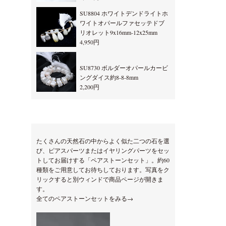
SU8804 ホワイトデンドライトホ
ワイトオパールファセッテドブ
リオレット9x16mm-12x25mm
4,950円
SU8730 ボルダーオパールカービ
ングダイス約8-8-8mm
2,200円
たくさんの天然石の中からよく似た二つの石を選
び、ピアスパーツまたはイヤリングパーツをセッ
トしてお届けする「ペアストーンセット」。約60
種類をご用意してお待ちしております。写真をク
リックすると別ウィンドで商品ページが開きま
す。
全てのペアストーンセットをみる→