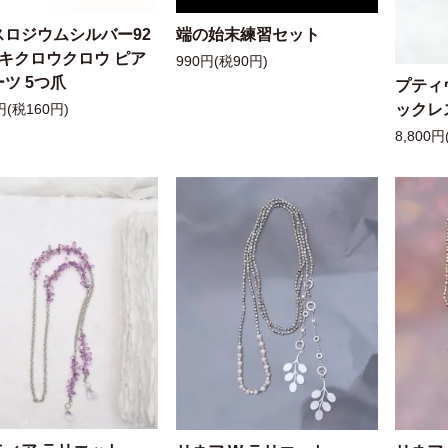
スロジウムシルバー92
端の始末練習セット
ッキクロウクロウ ピア
990円(税90円)
ツ 5つ爪
プティ
ックレ
円(税160円)
8,800円