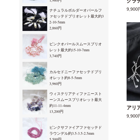
1,980円
グラ
9,900
ナチュラルボルダーオパールフ
ァセッテドブリオレット最大約3
2-10-5mm
2,860円
ピンクオパールスムースブリオ
レット最大約15-10-7mm
3,740円
カルセドニーファセッテドブリ
オレット約8-5-5mm
3,960円
ウィステリアティファニースト
ーンスムースブリオレット最大
約11-11-4mm
アリ
13,200円
9,900
ピンクサファイアファセッテド
ラウンデル約3.5-3.5-2.5mm
5,500円