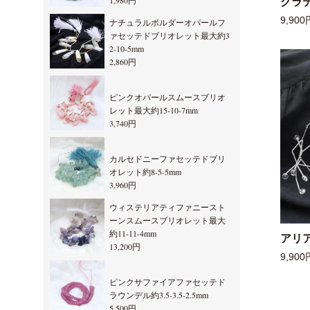
1,980円
グラ
9,900
ナチュラルボルダーオパールフ
ァセッテドブリオレット最大約3
2-10-5mm
2,860円
ピンクオパールスムースブリオ
レット最大約15-10-7mm
3,740円
カルセドニーファセッテドブリ
オレット約8-5-5mm
3,960円
ウィステリアティファニースト
ーンスムースブリオレット最大
約11-11-4mm
アリ
13,200円
9,900
ピンクサファイアファセッテド
ラウンデル約3.5-3.5-2.5mm
5,500円