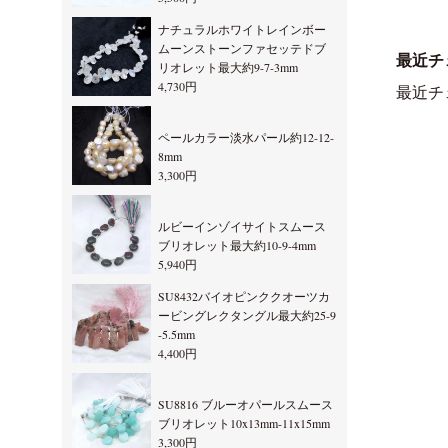
ナチュラルホワイトレインボー
ムーンストーンファセッテドブ
最近チ
リオレット最大約9-7-3mm
4,730円
最近チ
ペールカラー淡水パール約12-12-
8mm
3,300円
ルビーインゾイサイトスムース
ブリオレット最大約10-9-4mm
5,940円
SU8432バイオピンククオーツカ
ービングレクタングル最大約25-9
-5.5mm
4,400円
SU8816 ブルーオパールスムース
ブリオレット10x13mm-11x15mm
3,300円