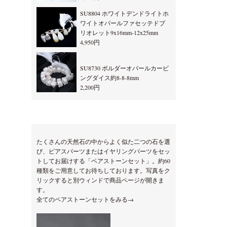
SU8804 ホワイトデンドライトホ
ワイトオパールファセッテドブ
リオレット9x16mm-12x25mm
4,950円
SU8730 ボルダーオパールカービ
ングダイス約8-8-8mm
2,200円
たくさんの天然石の中からよく似た二つの石を選
び、ピアスパーツまたはイヤリングパーツをセッ
トしてお届けする「ペアストーンセット」。約60
種類をご用意してお待ちしております。写真をク
リックすると別ウィンドで商品ページが開きま
す。
全てのペアストーンセットをみる→