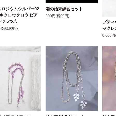
スロジウムシルバー92
端の始末練習セット
ッキクロウクロウ ピア
990円(税90円)
ツ 5つ爪
プティ
ックレ
円(税160円)
8,800円