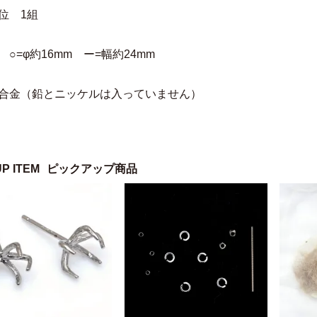
位 1組
 ○=φ約16mm ー=幅約24mm
 合金（鉛とニッケルは入っていません）
UP ITEM
ピックアップ商品