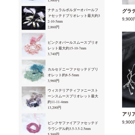
1,980円
ナチュラルボルダーオパールフ
グラ
ァセッテドブリオレット最大約3
9,900
2-10-5mm
2,860円
ピンクオパールスムースブリオ
レット最大約15-10-7mm
3,740円
カルセドニーファセッテドブリ
オレット約8-5-5mm
3,960円
ウィステリアティファニースト
ーンスムースブリオレット最大
約11-11-4mm
13,200円
アリ
9,900
ピンクサファイアファセッテド
ラウンデル約3.5-3.5-2.5mm
5,500円