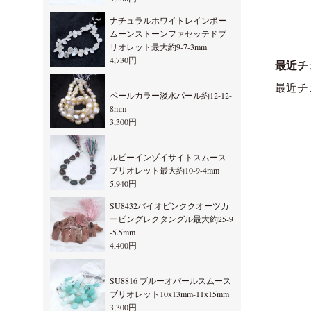
ナチュラルホワイトレインボー
ムーンストーンファセッテドブ
リオレット最大約9-7-3mm
4,730円
最近チ
最近チ
ペールカラー淡水パール約12-12-
8mm
3,300円
ルビーインゾイサイトスムース
ブリオレット最大約10-9-4mm
5,940円
SU8432バイオピンククオーツカ
ービングレクタングル最大約25-9
-5.5mm
4,400円
SU8816 ブルーオパールスムース
ブリオレット10x13mm-11x15mm
3,300円