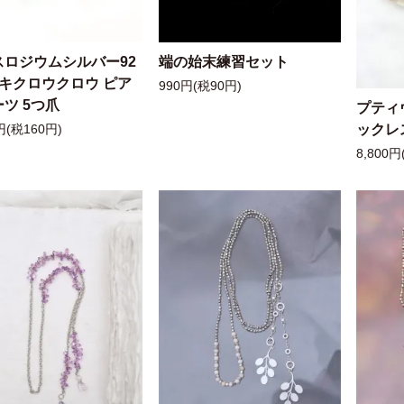
スロジウムシルバー92
端の始末練習セット
ッキクロウクロウ ピア
990円(税90円)
ツ 5つ爪
プティ
ックレ
円(税160円)
8,800円