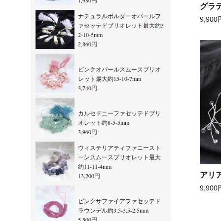
1,980円
グラ
ナチュラルボルダーオパールフ
9,900
ァセッテドブリオレット最大約3
2-10-5mm
2,860円
ピンクオパールスムースブリオ
レット最大約15-10-7mm
3,740円
カルセドニーファセッテドブリ
オレット約8-5-5mm
3,960円
ウィステリアティファニースト
ーンスムースブリオレット最大
約11-11-4mm
アリ
13,200円
9,900
ピンクサファイアファセッテド
ラウンデル約3.5-3.5-2.5mm
5,500円