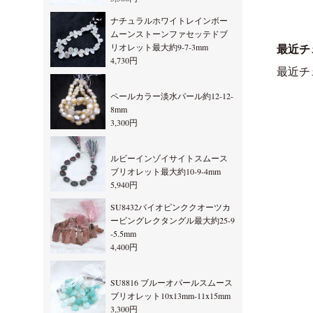
ナチュラルホワイトレインボー
ムーンストーンファセッテドブ
リオレット最大約9-7-3mm
最近チ
4,730円
最近チ
ペールカラー淡水パール約12-12-
8mm
3,300円
ルビーインゾイサイトスムース
ブリオレット最大約10-9-4mm
5,940円
SU8432バイオピンククオーツカ
ービングレクタングル最大約25-9
-5.5mm
4,400円
SU8816 ブルーオパールスムース
ブリオレット10x13mm-11x15mm
3,300円