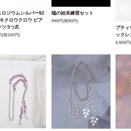
スロジウムシルバー92
端の始末練習セット
ッキクロウクロウ ピア
990円(税90円)
ツ 5つ爪
プティ
ックレ
円(税160円)
8,800円