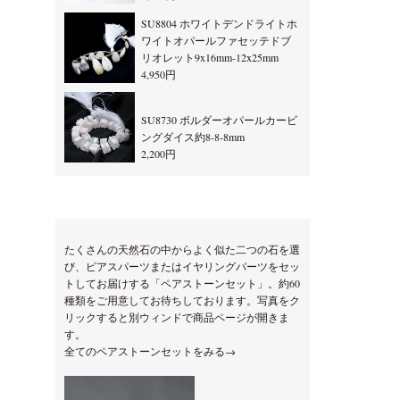
SU8804 ホワイトデンドライトホ
ワイトオパールファセッテドブ
リオレット9x16mm-12x25mm
4,950円
SU8730 ボルダーオパールカービ
ングダイス約8-8-8mm
2,200円
たくさんの天然石の中からよく似た二つの石を選
び、ピアスパーツまたはイヤリングパーツをセッ
トしてお届けする「ペアストーンセット」。約60
種類をご用意してお待ちしております。写真をク
リックすると別ウィンドで商品ページが開きま
す。
全てのペアストーンセットをみる→