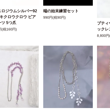
スロジウムシルバー92
端の始末練習セット
ッキクロウクロウ ピア
990円(税90円)
ツ 5つ爪
プティ
ックレ
円(税160円)
8,800円