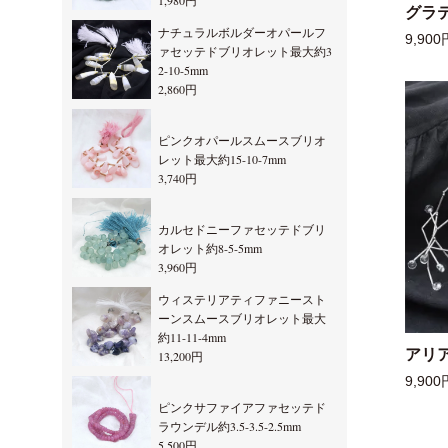
1,980円
グラ
ナチュラルボルダーオパールフ
9,900
ァセッテドブリオレット最大約3
2-10-5mm
2,860円
ピンクオパールスムースブリオ
レット最大約15-10-7mm
3,740円
カルセドニーファセッテドブリ
オレット約8-5-5mm
3,960円
ウィステリアティファニースト
ーンスムースブリオレット最大
約11-11-4mm
アリ
13,200円
9,900
ピンクサファイアファセッテド
ラウンデル約3.5-3.5-2.5mm
5,500円