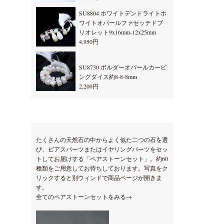
SU8804 ホワイトデンドライトホ
ワイトオパールファセッテドブ
リオレット9x16mm-12x25mm
4,950円
SU8730 ボルダーオパールカービ
ングダイス約8-8-8mm
2,200円
たくさんの天然石の中からよく似た二つの石を選
び、ピアスパーツまたはイヤリングパーツをセッ
トしてお届けする「ペアストーンセット」。約60
種類をご用意してお待ちしております。写真をク
リックすると別ウィンドで商品ページが開きま
す。
全てのペアストーンセットをみる→