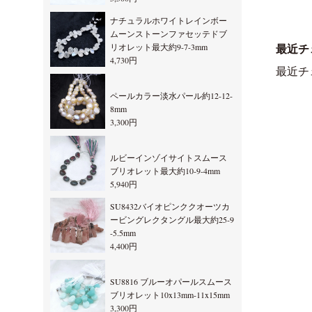
ナチュラルホワイトレインボー
ムーンストーンファセッテドブ
リオレット最大約9-7-3mm
最近チ
4,730円
最近チ
ペールカラー淡水パール約12-12-
8mm
3,300円
ルビーインゾイサイトスムース
ブリオレット最大約10-9-4mm
5,940円
SU8432バイオピンククオーツカ
ービングレクタングル最大約25-9
-5.5mm
4,400円
SU8816 ブルーオパールスムース
ブリオレット10x13mm-11x15mm
3,300円