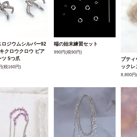
スロジウムシルバー92
端の始末練習セット
ッキクロウクロウ ピア
990円(税90円)
ツ 5つ爪
プティ
ックレ
円(税160円)
8,800円