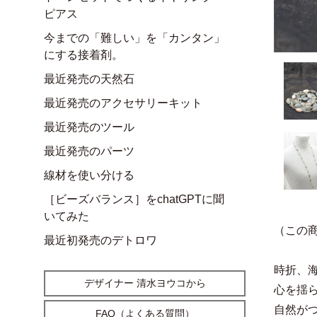
ピアス
今までの「難しい」を「カンタン」
にする接着剤。
最近発売の天然石
最近発売のアクセサリーキット
最近発売のツール
最近発売のパーツ
線材を使い分ける
［ビーズバランス］をchatGPTに聞
いてみた
（この
最近初発売のデトロワ
時折、
デザイナー 清水ヨウコから
心を揺
自然が
FAQ（よくある質問）