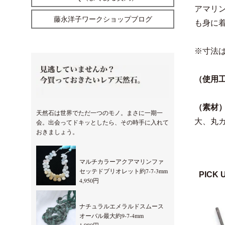
アマリ
藤永洋子ワークショップブログ
も身に
※寸法
（使用
（素材
天然石は世界でただ一つのモノ。まさに一期一
大、丸
会。出会ってドキッとしたら、その時手に入れて
おきましょう。
マルチカラーアクアマリンファ
セッテドブリオレット約7-7-3mm
PICK 
4,950円
ナチュラルエメラルドスムース
オーバル最大約9-7-4mm