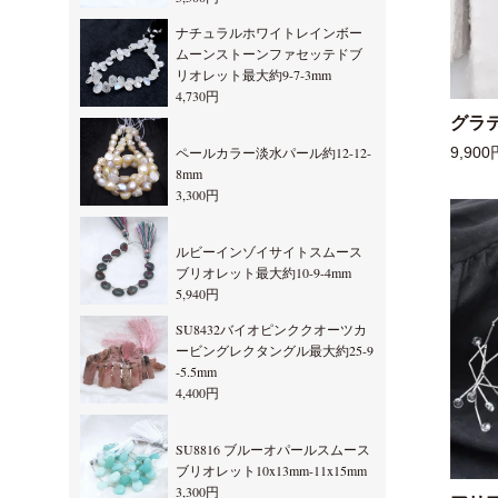
ナチュラルホワイトレインボー
ムーンストーンファセッテドブ
リオレット最大約9-7-3mm
4,730円
グラ
ペールカラー淡水パール約12-12-
9,900
8mm
3,300円
ルビーインゾイサイトスムース
ブリオレット最大約10-9-4mm
5,940円
SU8432バイオピンククオーツカ
ービングレクタングル最大約25-9
-5.5mm
4,400円
SU8816 ブルーオパールスムース
ブリオレット10x13mm-11x15mm
3,300円