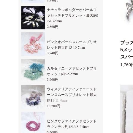
1,980円
ナチュラルボルダーオパールフ
ァセッテドブリオレット最大約3
2-10-5mm
2,860円
ピンクオパールスムースブリオ
ブラ
レット最大約15-10-7mm
5メ
3,740円
スパー
1,760
カルセドニーファセッテドブリ
オレット約8-5-5mm
3,960円
ウィステリアティファニースト
ーンスムースブリオレット最大
約11-11-4mm
13,200円
ピンクサファイアファセッテド
ラウンデル約3.5-3.5-2.5mm
5,500円