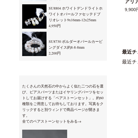
アリ
SU8804 ホワイトデンドライトホ
9,900
ワイトオパールファセッテドブ
リオレット9x16mm-12x25mm
4,950円
SU8730 ボルダーオパールカービ
ングダイス約8-8-8mm
最近チ
2,200円
最近チ
たくさんの天然石の中からよく似た二つの石を選
び、ピアスパーツまたはイヤリングパーツをセッ
トしてお届けする「ペアストーンセット」。約60
種類をご用意してお待ちしております。写真をク
リックすると別ウィンドで商品ページが開きま
す。
全てのペアストーンセットをみる→