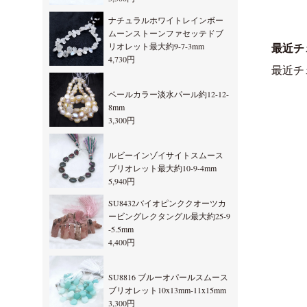
ナチュラルホワイトレインボー
ムーンストーンファセッテドブ
リオレット最大約9-7-3mm
最近チ
4,730円
最近チ
ペールカラー淡水パール約12-12-
8mm
3,300円
ルビーインゾイサイトスムース
ブリオレット最大約10-9-4mm
5,940円
SU8432バイオピンククオーツカ
ービングレクタングル最大約25-9
-5.5mm
4,400円
SU8816 ブルーオパールスムース
ブリオレット10x13mm-11x15mm
3,300円