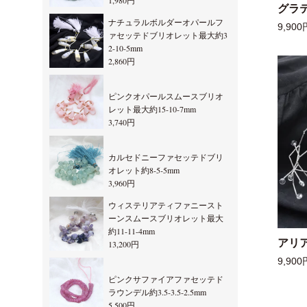
1,980円
グラ
ナチュラルボルダーオパールフ
9,900
ァセッテドブリオレット最大約3
2-10-5mm
2,860円
ピンクオパールスムースブリオ
レット最大約15-10-7mm
3,740円
カルセドニーファセッテドブリ
オレット約8-5-5mm
3,960円
ウィステリアティファニースト
ーンスムースブリオレット最大
約11-11-4mm
アリ
13,200円
9,900
ピンクサファイアファセッテド
ラウンデル約3.5-3.5-2.5mm
5,500円