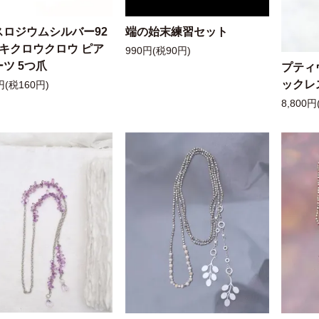
スロジウムシルバー92
端の始末練習セット
ッキクロウクロウ ピア
990円(税90円)
ツ 5つ爪
プティ
ックレ
円(税160円)
8,800円