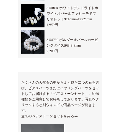
SU8804 ホワイトデンドライトホ
ワイトオパールファセッテドブ
リオレット9x16mm-12x25mm
4,950円
SU8730 ボルダーオパールカービ
ングダイス約8-8-8mm
2,200円
たくさんの天然石の中からよく似た二つの石を選
び、ピアスパーツまたはイヤリングパーツをセッ
トしてお届けする「ペアストーンセット」。約60
種類をご用意してお待ちしております。写真をク
リックすると別ウィンドで商品ページが開きま
す。
全てのペアストーンセットをみる→