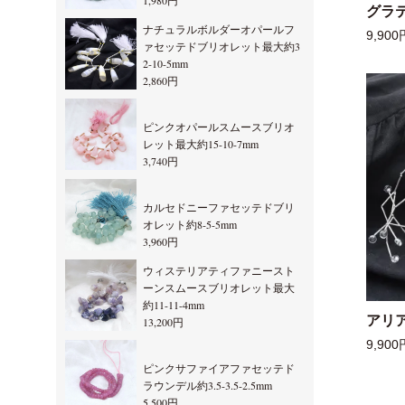
1,980円
グラ
ナチュラルボルダーオパールフ
9,900
ァセッテドブリオレット最大約3
2-10-5mm
2,860円
ピンクオパールスムースブリオ
レット最大約15-10-7mm
3,740円
カルセドニーファセッテドブリ
オレット約8-5-5mm
3,960円
ウィステリアティファニースト
ーンスムースブリオレット最大
約11-11-4mm
アリ
13,200円
9,900
ピンクサファイアファセッテド
ラウンデル約3.5-3.5-2.5mm
5,500円