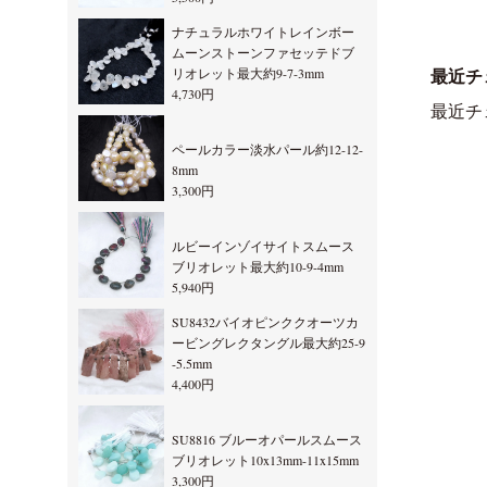
ナチュラルホワイトレインボー
ムーンストーンファセッテドブ
リオレット最大約9-7-3mm
最近チ
4,730円
最近チ
ペールカラー淡水パール約12-12-
8mm
3,300円
ルビーインゾイサイトスムース
ブリオレット最大約10-9-4mm
5,940円
SU8432バイオピンククオーツカ
ービングレクタングル最大約25-9
-5.5mm
4,400円
SU8816 ブルーオパールスムース
ブリオレット10x13mm-11x15mm
3,300円