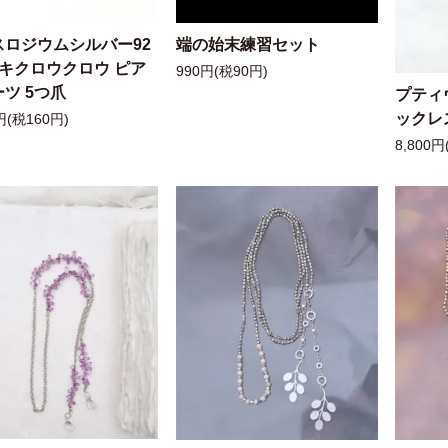
スロジウムシルバー92
端の始末練習セット
ッキクロウクロウ ピア
990円(税90円)
ツ 5つ爪
プティ
ックレ
円(税160円)
8,800円