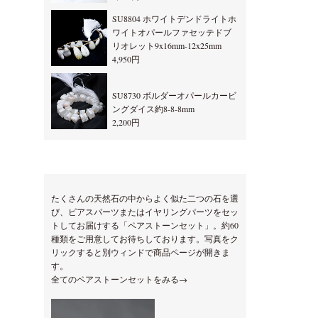
SU8804 ホワイトデンドライトホ
ワイトオパールファセッテドブ
リオレット9x16mm-12x25mm
4,950円
SU8730 ボルダーオパールカービ
ングダイス約8-8-8mm
2,200円
たくさんの天然石の中からよく似た二つの石を選
び、ピアスパーツまたはイヤリングパーツをセッ
トしてお届けする「ペアストーンセット」。約60
種類をご用意してお待ちしております。写真をク
リックすると別ウィンドで商品ページが開きま
す。
全てのペアストーンセットをみる→