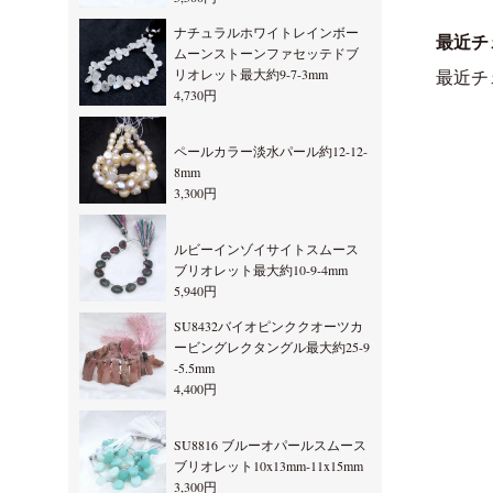
ナチュラルホワイトレインボー
最近チ
ムーンストーンファセッテドブ
リオレット最大約9-7-3mm
最近チ
4,730円
ペールカラー淡水パール約12-12-
8mm
3,300円
ルビーインゾイサイトスムース
ブリオレット最大約10-9-4mm
5,940円
SU8432バイオピンククオーツカ
ービングレクタングル最大約25-9
-5.5mm
4,400円
SU8816 ブルーオパールスムース
ブリオレット10x13mm-11x15mm
3,300円