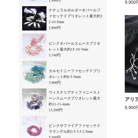
1,980円
9,900
ナチュラルボルダーオパールフ
ァセッテドブリオレット最大約3
2-10-5mm
2,860円
ピンクオパールスムースブリオ
レット最大約15-10-7mm
3,740円
カルセドニーファセッテドブリ
オレット約8-5-5mm
3,960円
ウィステリアティファニースト
ーンスムースブリオレット最大
アリ
約11-11-4mm
9,900
13,200円
ピンクサファイアファセッテド
ラウンデル約3.5-3.5-2.5mm
5,500円