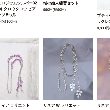
スロジウムシルバー92
端の始末練習セット
ッキクロウクロウ ピア
990円(税90円)
ツ 5つ爪
プティ
ックレ
円(税160円)
8,800円
ティア ラリエット
リネア W ラリエット
リネア