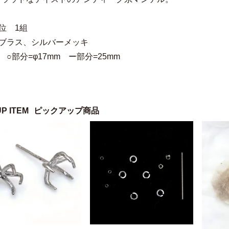
位 1組
 ブラス、シルバーメッキ
 ○部分=φ17mm ー部分=25mm
UP ITEM
ピックアップ商品