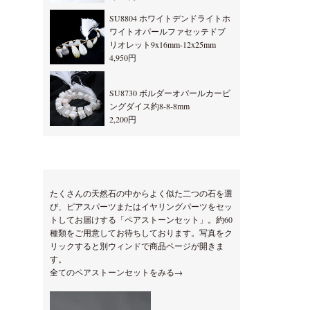
SU8804 ホワイトデンドライトホ
ワイトオパールファセッテドブ
リオレット9x16mm-12x25mm
4,950円
SU8730 ボルダーオパールカービ
ングダイス約8-8-8mm
2,200円
たくさんの天然石の中からよく似た二つの石を選
び、ピアスパーツまたはイヤリングパーツをセッ
トしてお届けする「ペアストーンセット」。約60
種類をご用意してお待ちしております。写真をク
リックすると別ウィンドで商品ページが開きま
す。
全てのペアストーンセットをみる→