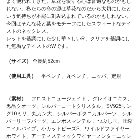
よく使われてきた。草花を愛する心は普遍なものかもし
れない。私たちの命の源は草花なのだから大切にしたと
いう気持ちが本能に刻み込まれているのかもしれない。
今回はそんな花と葉をモチーフにしたスウィートなテイ
ストのネックレス。
レッドを基調にした少し華々しいR、クリアを基調にし
た無垢なテイストのWです。
（サイズ）
全長約52cm
（使用工具）
平ペンチ、丸ペンチ、ニッパ、定規
（素材）
フロストニュージェイド 、グレイオニキス、
黒晶クオーツ、シルバーコートクリスタル、SV925リン
グ10ミリ、丸カン大、シルバーボタニカルパーツ、シル
バーリーフパーツ、エンボスマンテル 、つぶし玉、圧縮
コイルパイプ、小カットビーズS、ワイルドファイヤー
ホワイト、アーティスティックワイヤーノンターニッシ