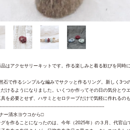
商品はアクセサリーキットです。作る楽しみと着る歓びを同時
天然石で作るシンプルな編みでサクッと作るリング。新しく3つ
ただけるようになりました。いくつか作ってその日の気分とウ
工具を必要とせず、ハサミとセロテープだけで気軽に作れるのも
------------------------------------------------------------------------
ナー清水ヨウコから□
グを作ることになったのは、今年（2025年）の３月、代官山で