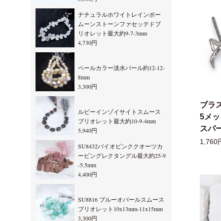
ナチュラルホワイトレインボー
ムーンストーンファセッテドブ
リオレット最大約9-7-3mm
4,730円
ペールカラー淡水パール約12-12-
8mm
3,300円
ブラ
ルビーインゾイサイトスムース
5メ
ブリオレット最大約10-9-4mm
スパー
5,940円
1,760
SU8432バイオピンククオーツカ
ービングレクタングル最大約25-9
-5.5mm
4,400円
SU8816 ブルーオパールスムース
ブリオレット10x13mm-11x15mm
3,300円