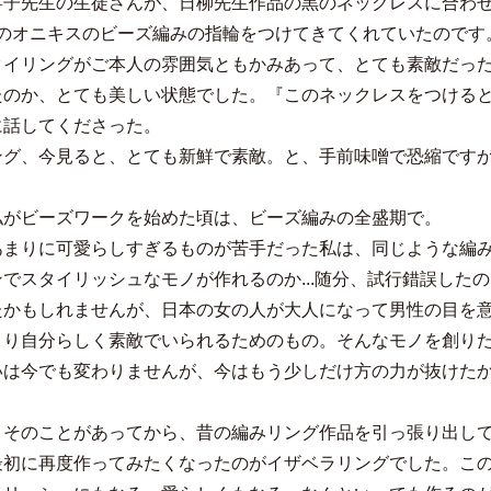
子先生の生徒さんが、日柳先生作品の黒のネックレスに合わせて
中のオニキスのビーズ編みの指輪をつけてきてくれていたのです
タイリングがご本人の雰囲気ともかみあって、とても素敵だっ
たのか、とても美しい状態でした。『このネックレスをつける
に話してくださった。
ング、今見ると、とても新鮮で素敵。と、手前味噌で恐縮です
私がビーズワークを始めた頃は、ビーズ編みの全盛期で。
あまりに可愛らしすぎるものが苦手だった私は、同じような編
ンでスタイリッシュなモノが作れるのか...随分、試行錯誤した
たかもしれませんが、日本の女の人が大人になって男性の目を
より自分らしく素敵でいられるためのもの。そんなモノを創り
いは今でも変わりませんが、今はもう少しだけ方の力が抜けた
くそのことがあってから、昔の編みリング作品を引っ張り出し
最初に再度作ってみたくなったのがイザベラリングでした。こ