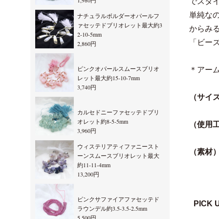
1,980円
でスタ
単純な
ナチュラルボルダーオパールフ
ァセッテドブリオレット最大約3
からみ
2-10-5mm
「ビー
2,860円
ピンクオパールスムースブリオ
＊アー
レット最大約15-10-7mm
3,740円
（サイ
カルセドニーファセッテドブリ
オレット約8-5-5mm
（使用
3,960円
ウィステリアティファニースト
（素材
ーンスムースブリオレット最大
約11-11-4mm
13,200円
ピンクサファイアファセッテド
PICK 
ラウンデル約3.5-3.5-2.5mm
5,500円