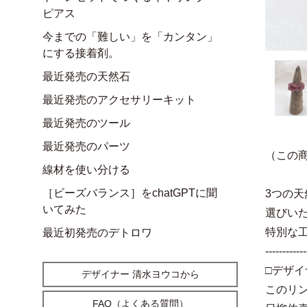
ピアス
今までの「難しい」を「カンタン」
にする接着剤。
最近発売の天然石
最近発売のアクセサリーキット
最近発売のツール
最近発売のパーツ
（この
線材を使い分ける
［ビーズバランス］をchatGPTに聞
3つの
いてみた
選びい
特別な
最近初発売のデトロワ
------------
□デザイ
デザイナー 清水ヨウコから
このリン
FAQ（よくある質問）