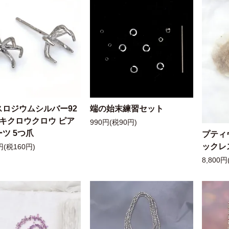
スロジウムシルバー92
端の始末練習セット
ッキクロウクロウ ピア
990円(税90円)
ツ 5つ爪
プティ
ックレ
円(税160円)
8,800円