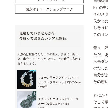
日柳佐喜
k』の
藤永洋子ワークショップブログ
そのス
良かっ
しそう
このリ
昔々、
天然石は世界でただ一つのモノ。まさに一期一
ただ、
会。出会ってドキッとしたら、その時手に入れて
らモダ
おきましょう。
のだっ
自分が
マルチカラーアクアマリンファ
その想
セッテドブリオレット約7-7-3mm
4,950円
とにか
ナチュラルエメラルドスムース
そして
オーバル最大約9-7-4mm