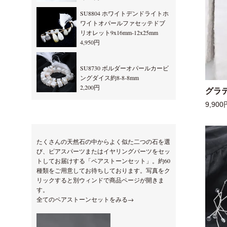
SU8804 ホワイトデンドライトホ
ワイトオパールファセッテドブ
リオレット9x16mm-12x25mm
4,950円
SU8730 ボルダーオパールカービ
ングダイス約8-8-8mm
2,200円
グラ
9,900
たくさんの天然石の中からよく似た二つの石を選
び、ピアスパーツまたはイヤリングパーツをセッ
トしてお届けする「ペアストーンセット」。約60
種類をご用意してお待ちしております。写真をク
リックすると別ウィンドで商品ページが開きま
す。
全てのペアストーンセットをみる→