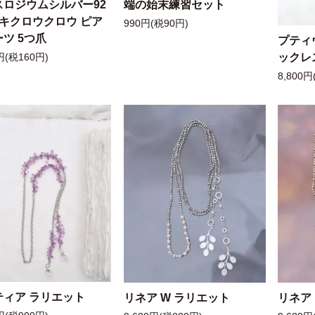
スロジウムシルバー92
端の始末練習セット
ッキクロウクロウ ピア
990円(税90円)
ツ 5つ爪
プティ
ックレ
円(税160円)
8,800円
ティア ラリエット
リネア W ラリエット
リネア