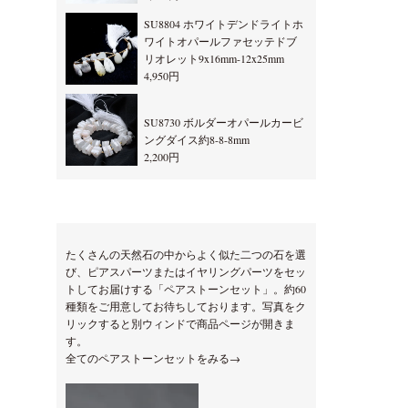
SU8804 ホワイトデンドライトホ
ワイトオパールファセッテドブ
リオレット9x16mm-12x25mm
4,950円
SU8730 ボルダーオパールカービ
ングダイス約8-8-8mm
2,200円
たくさんの天然石の中からよく似た二つの石を選
び、ピアスパーツまたはイヤリングパーツをセッ
トしてお届けする「ペアストーンセット」。約60
種類をご用意してお待ちしております。写真をク
リックすると別ウィンドで商品ページが開きま
す。
全てのペアストーンセットをみる→