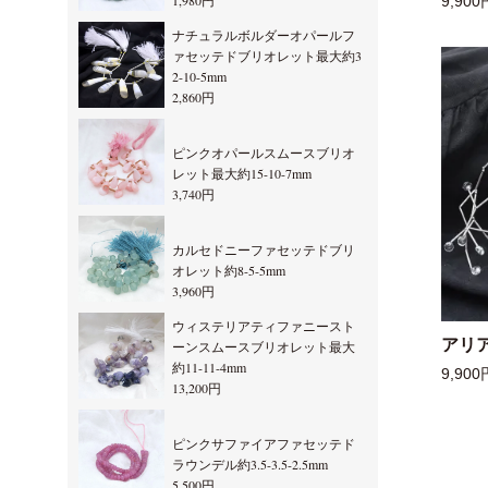
1,980円
9,900
ナチュラルボルダーオパールフ
ァセッテドブリオレット最大約3
2-10-5mm
2,860円
ピンクオパールスムースブリオ
レット最大約15-10-7mm
3,740円
カルセドニーファセッテドブリ
オレット約8-5-5mm
3,960円
ウィステリアティファニースト
アリ
ーンスムースブリオレット最大
約11-11-4mm
9,900
13,200円
ピンクサファイアファセッテド
ラウンデル約3.5-3.5-2.5mm
5,500円