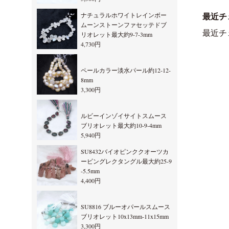
ナチュラルホワイトレインボー
最近チ
ムーンストーンファセッテドブ
最近チ
リオレット最大約9-7-3mm
4,730円
ペールカラー淡水パール約12-12-
8mm
3,300円
ルビーインゾイサイトスムース
ブリオレット最大約10-9-4mm
5,940円
SU8432バイオピンククオーツカ
ービングレクタングル最大約25-9
-5.5mm
4,400円
SU8816 ブルーオパールスムース
ブリオレット10x13mm-11x15mm
3,300円