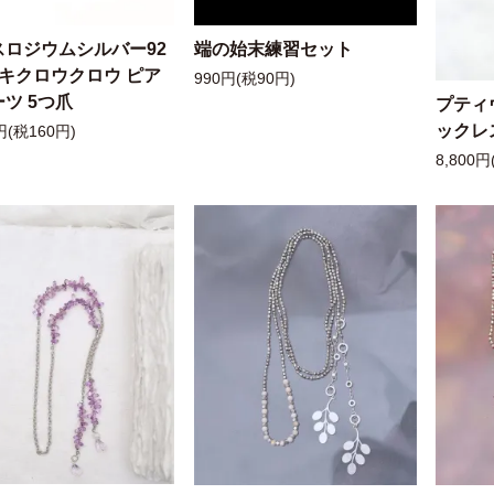
スロジウムシルバー92
端の始末練習セット
ッキクロウクロウ ピア
990円(税90円)
ツ 5つ爪
プティ
ックレ
円(税160円)
8,800円