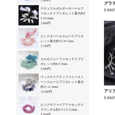
1,980円
グラ
ナチュラルボルダーオパールフ
9,900
ァセッテドブリオレット最大約3
2-10-5mm
2,860円
ピンクオパールスムースブリオ
レット最大約15-10-7mm
3,740円
カルセドニーファセッテドブリ
オレット約8-5-5mm
3,960円
ウィステリアティファニースト
ーンスムースブリオレット最大
約11-11-4mm
アリ
13,200円
9,900
ピンクサファイアファセッテド
ラウンデル約3.5-3.5-2.5mm
5,500円