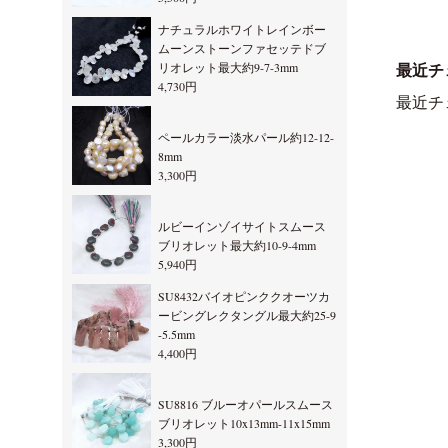
ナチュラルホワイトレインボー
ムーンストーンファセッテドブ
リオレット最大約9-7-3mm
最近チ
4,730円
最近チ
ペールカラー淡水パール約12-12-
8mm
3,300円
ルビーインゾイサイトスムース
ブリオレット最大約10-9-4mm
5,940円
SU8432バイオピンククオーツカ
ービングレクタングル最大約25-9
-5.5mm
4,400円
SU8816 ブルーオパールスムース
ブリオレット10x13mm-11x15mm
3,300円