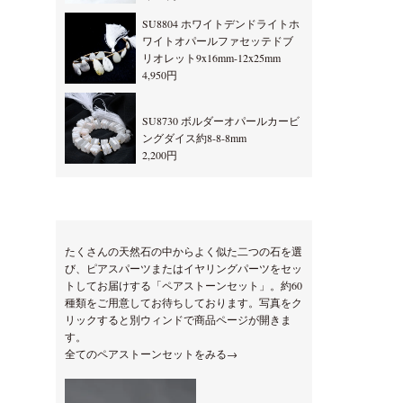
SU8804 ホワイトデンドライトホ
ワイトオパールファセッテドブ
リオレット9x16mm-12x25mm
4,950円
SU8730 ボルダーオパールカービ
ングダイス約8-8-8mm
2,200円
たくさんの天然石の中からよく似た二つの石を選
び、ピアスパーツまたはイヤリングパーツをセッ
トしてお届けする「ペアストーンセット」。約60
種類をご用意してお待ちしております。写真をク
リックすると別ウィンドで商品ページが開きま
す。
全てのペアストーンセットをみる→