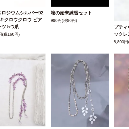
スロジウムシルバー92
端の始末練習セット
ッキクロウクロウ ピア
990円(税90円)
ツ 5つ爪
プティ
ックレ
円(税160円)
8,800円