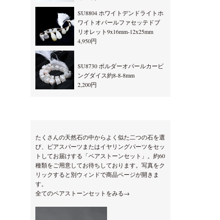
SU8804 ホワイトデンドライトホ
ワイトオパールファセッテドブ
リオレット9x16mm-12x25mm
4,950円
SU8730 ボルダーオパールカービ
ングダイス約8-8-8mm
2,200円
たくさんの天然石の中からよく似た二つの石を選
び、ピアスパーツまたはイヤリングパーツをセッ
トしてお届けする「ペアストーンセット」。約60
種類をご用意してお待ちしております。写真をク
リックすると別ウィンドで商品ページが開きま
す。
全てのペアストーンセットをみる→