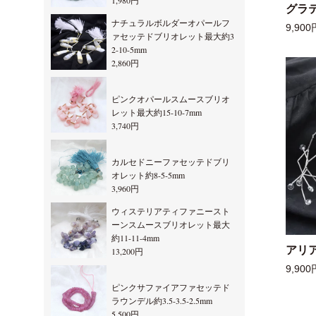
1,980円
グラ
ナチュラルボルダーオパールフ
9,900
ァセッテドブリオレット最大約3
2-10-5mm
2,860円
ピンクオパールスムースブリオ
レット最大約15-10-7mm
3,740円
カルセドニーファセッテドブリ
オレット約8-5-5mm
3,960円
ウィステリアティファニースト
ーンスムースブリオレット最大
約11-11-4mm
アリ
13,200円
9,900
ピンクサファイアファセッテド
ラウンデル約3.5-3.5-2.5mm
5,500円