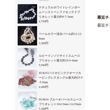
ナチュラルホワイトレインボー
ムーンストーンファセッテドブ
リオレット最大約9-7-3mm
最近チ
4,730円
最近チ
ペールカラー淡水パール約12-12-
8mm
3,300円
ルビーインゾイサイトスムース
ブリオレット最大約10-9-4mm
5,940円
SU8432バイオピンククオーツカ
ービングレクタングル最大約25-9
-5.5mm
4,400円
SU8816 ブルーオパールスムース
ブリオレット10x13mm-11x15mm
3,300円