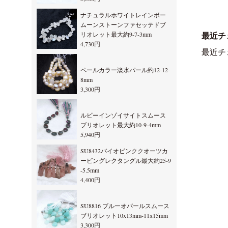
ナチュラルホワイトレインボー
ムーンストーンファセッテドブ
リオレット最大約9-7-3mm
最近チ
4,730円
最近チ
ペールカラー淡水パール約12-12-
8mm
3,300円
ルビーインゾイサイトスムース
ブリオレット最大約10-9-4mm
5,940円
SU8432バイオピンククオーツカ
ービングレクタングル最大約25-9
-5.5mm
4,400円
SU8816 ブルーオパールスムース
ブリオレット10x13mm-11x15mm
3,300円