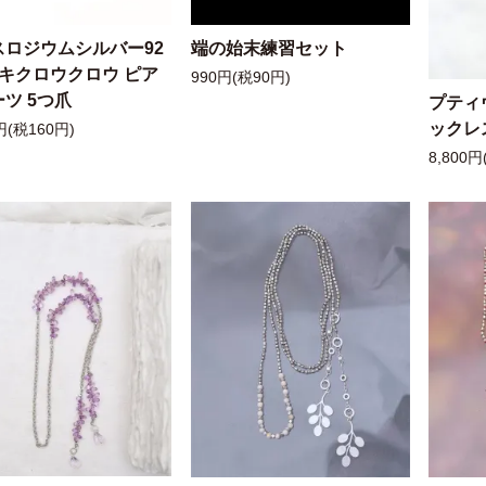
スロジウムシルバー92
端の始末練習セット
ッキクロウクロウ ピア
990円(税90円)
ツ 5つ爪
プティ
ックレ
円(税160円)
8,800円