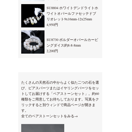
SU8804 ホワイトデンドライトホ
ワイトオパールファセッテドブ
リオレット9x16mm-12x25mm
4,950円
SU8730 ボルダーオパールカービ
ングダイス約8-8-8mm
2,200円
たくさんの天然石の中からよく似た二つの石を選
び、ピアスパーツまたはイヤリングパーツをセッ
トしてお届けする「ペアストーンセット」。約60
種類をご用意してお待ちしております。写真をク
リックすると別ウィンドで商品ページが開きま
す。
全てのペアストーンセットをみる→