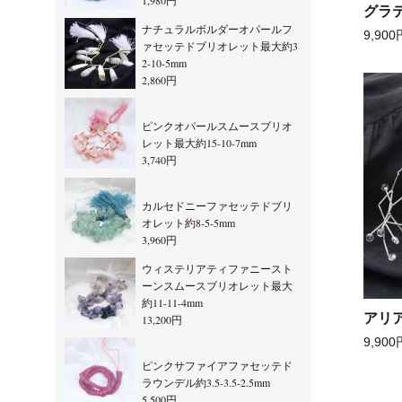
1,980円
グラ
ナチュラルボルダーオパールフ
9,900
ァセッテドブリオレット最大約3
2-10-5mm
2,860円
ピンクオパールスムースブリオ
レット最大約15-10-7mm
3,740円
カルセドニーファセッテドブリ
オレット約8-5-5mm
3,960円
ウィステリアティファニースト
ーンスムースブリオレット最大
約11-11-4mm
アリ
13,200円
9,900
ピンクサファイアファセッテド
ラウンデル約3.5-3.5-2.5mm
5,500円