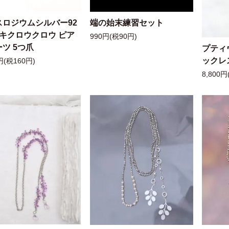
スロジウムシルバー92
端の始末練習セット
ッキクロウクロウ ピア
990円(税90円)
ツ 5つ爪
プティ
ックレ
円(税160円)
8,800円