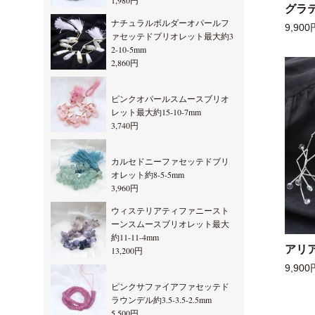
1,980円
グラ
ナチュラルボルダーオパールフ
9,900
ァセッテドブリオレット最大約3
2-10-5mm
2,860円
ピンクオパールスムースブリオ
レット最大約15-10-7mm
3,740円
カルセドニーファセッテドブリ
オレット約8-5-5mm
3,960円
ウィステリアティファニースト
ーンスムースブリオレット最大
約11-11-4mm
アリ
13,200円
9,900
ピンクサファイアファセッテド
ラウンデル約3.5-3.5-2.5mm
5,500円