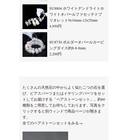
SU8804 ホワイトデンドライトホ
ワイトオパールファセッテドブ
リオレット9x16mm-12x25mm
4,950円
SU8730 ボルダーオパールカービ
ングダイス約8-8-8mm
2,200円
たくさんの天然石の中からよく似た二つの石を選
び、ピアスパーツまたはイヤリングパーツをセッ
トしてお届けする「ペアストーンセット」。約60
種類をご用意してお待ちしております。写真をク
リックすると別ウィンドで商品ページが開きま
す。
全てのペアストーンセットをみる→