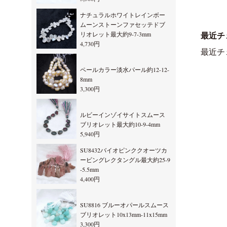
ナチュラルホワイトレインボー
ムーンストーンファセッテドブ
リオレット最大約9-7-3mm
最近チ
4,730円
最近チ
ペールカラー淡水パール約12-12-
8mm
3,300円
ルビーインゾイサイトスムース
ブリオレット最大約10-9-4mm
5,940円
SU8432バイオピンククオーツカ
ービングレクタングル最大約25-9
-5.5mm
4,400円
SU8816 ブルーオパールスムース
ブリオレット10x13mm-11x15mm
3,300円