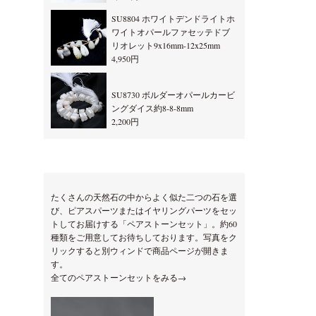
SU8804 ホワイトデンドライトホ
ワイトオパールファセッテドブ
リオレット9x16mm-12x25mm
4,950円
SU8730 ボルダーオパールカービ
ングダイス約8-8-8mm
2,200円
たくさんの天然石の中からよく似た二つの石を選
び、ピアスパーツまたはイヤリングパーツをセッ
トしてお届けする「ペアストーンセット」。約60
種類をご用意してお待ちしております。写真をク
リックすると別ウィンドで商品ページが開きま
す。
全てのペアストーンセットをみる→