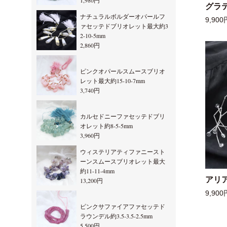
1,980円
グラ
ナチュラルボルダーオパールフ
9,900
ァセッテドブリオレット最大約3
2-10-5mm
2,860円
ピンクオパールスムースブリオ
レット最大約15-10-7mm
3,740円
カルセドニーファセッテドブリ
オレット約8-5-5mm
3,960円
ウィステリアティファニースト
ーンスムースブリオレット最大
約11-11-4mm
アリ
13,200円
9,900
ピンクサファイアファセッテド
ラウンデル約3.5-3.5-2.5mm
5,500円