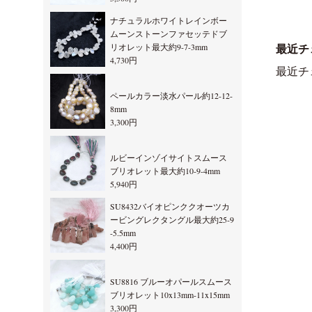
ナチュラルホワイトレインボー
ムーンストーンファセッテドブ
リオレット最大約9-7-3mm
最近チ
4,730円
最近チ
ペールカラー淡水パール約12-12-
8mm
3,300円
ルビーインゾイサイトスムース
ブリオレット最大約10-9-4mm
5,940円
SU8432バイオピンククオーツカ
ービングレクタングル最大約25-9
-5.5mm
4,400円
SU8816 ブルーオパールスムース
ブリオレット10x13mm-11x15mm
3,300円