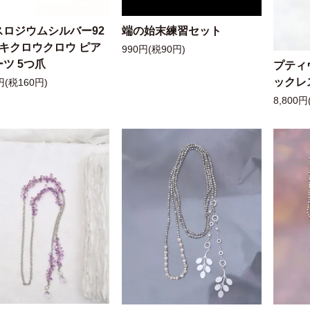
スロジウムシルバー92
端の始末練習セット
ッキクロウクロウ ピア
990円(税90円)
ツ 5つ爪
プティ
ックレ
円(税160円)
8,800円