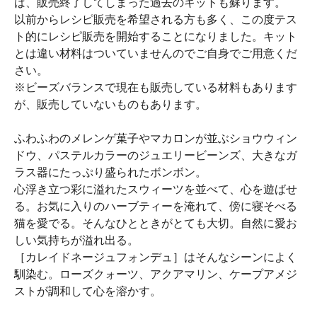
ば、販売終了してしまった過去のキットも蘇ります。
以前からレシピ販売を希望される方も多く、この度テス
ト的にレシピ販売を開始することになりました。キット
とは違い材料はついていませんのでご自身でご用意くだ
さい。
※ビーズバランスで現在も販売している材料もあります
が、販売していないものもあります。
ふわふわのメレンゲ菓子やマカロンが並ぶショウウィン
ドウ、パステルカラーのジュエリービーンズ、大きなガ
ラス器にたっぷり盛られたボンボン。
心浮き立つ彩に溢れたスウィーツを並べて、心を遊ばせ
る。お気に入りのハーブティーを淹れて、傍に寝そべる
猫を愛でる。そんなひとときがとても大切。自然に愛お
しい気持ちが溢れ出る。
［カレイドネージュフォンデュ］はそんなシーンによく
馴染む。ローズクォーツ、アクアマリン、ケープアメジ
ストが調和して心を溶かす。