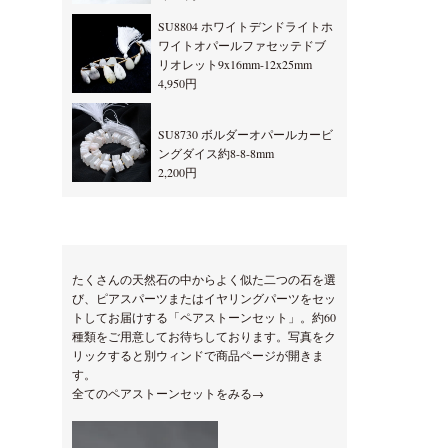
SU8804 ホワイトデンドライトホ
ワイトオパールファセッテドブ
リオレット9x16mm-12x25mm
4,950円
SU8730 ボルダーオパールカービ
ングダイス約8-8-8mm
2,200円
たくさんの天然石の中からよく似た二つの石を選
び、ピアスパーツまたはイヤリングパーツをセッ
トしてお届けする「ペアストーンセット」。約60
種類をご用意してお待ちしております。写真をク
リックすると別ウィンドで商品ページが開きま
す。
全てのペアストーンセットをみる→