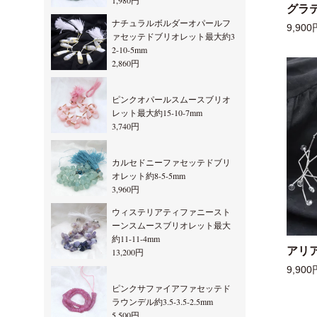
1,980円
グラ
ナチュラルボルダーオパールフ
9,900
ァセッテドブリオレット最大約3
2-10-5mm
2,860円
ピンクオパールスムースブリオ
レット最大約15-10-7mm
3,740円
カルセドニーファセッテドブリ
オレット約8-5-5mm
3,960円
ウィステリアティファニースト
ーンスムースブリオレット最大
約11-11-4mm
アリ
13,200円
9,900
ピンクサファイアファセッテド
ラウンデル約3.5-3.5-2.5mm
5,500円