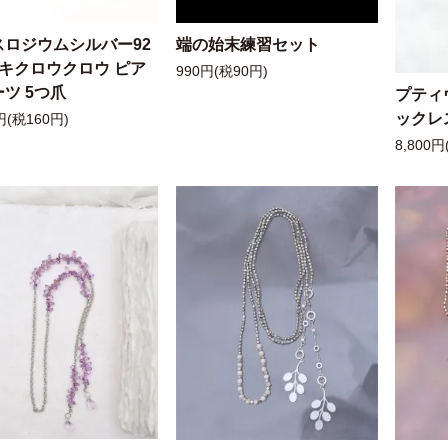
スロジウムシルバー92
端の始末練習セット
ッキクロウクロウ ピア
990円(税90円)
ツ 5つ爪
プティ
ックレ
円(税160円)
8,800円