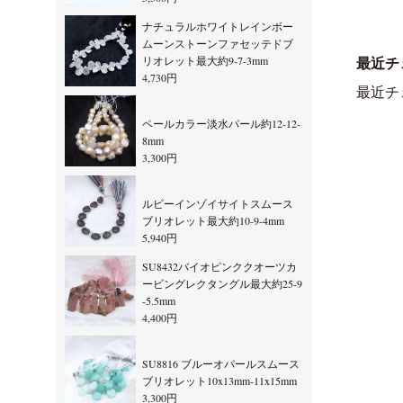
ナチュラルホワイトレインボー
ムーンストーンファセッテドブ
リオレット最大約9-7-3mm
最近チ
4,730円
最近チ
ペールカラー淡水パール約12-12-
8mm
3,300円
ルビーインゾイサイトスムース
ブリオレット最大約10-9-4mm
5,940円
SU8432バイオピンククオーツカ
ービングレクタングル最大約25-9
-5.5mm
4,400円
SU8816 ブルーオパールスムース
ブリオレット10x13mm-11x15mm
3,300円