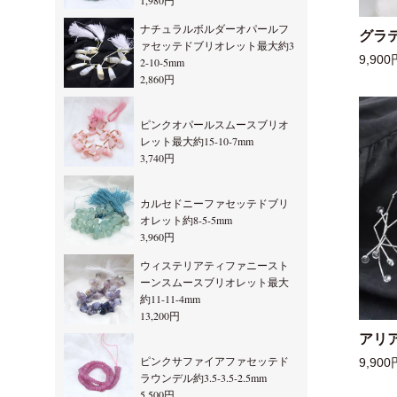
1,980円
ナチュラルボルダーオパールフ
グラ
ァセッテドブリオレット最大約3
9,900
2-10-5mm
2,860円
ピンクオパールスムースブリオ
レット最大約15-10-7mm
3,740円
カルセドニーファセッテドブリ
オレット約8-5-5mm
3,960円
ウィステリアティファニースト
ーンスムースブリオレット最大
約11-11-4mm
13,200円
アリ
ピンクサファイアファセッテド
9,900
ラウンデル約3.5-3.5-2.5mm
5,500円