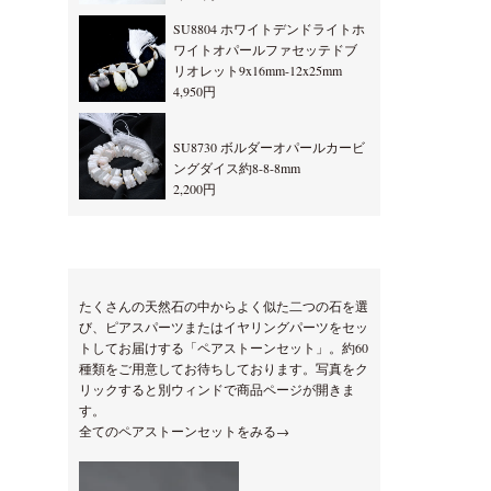
SU8804 ホワイトデンドライトホ
ワイトオパールファセッテドブ
リオレット9x16mm-12x25mm
4,950円
SU8730 ボルダーオパールカービ
ングダイス約8-8-8mm
2,200円
たくさんの天然石の中からよく似た二つの石を選
び、ピアスパーツまたはイヤリングパーツをセッ
トしてお届けする「ペアストーンセット」。約60
種類をご用意してお待ちしております。写真をク
リックすると別ウィンドで商品ページが開きま
す。
全てのペアストーンセットをみる→