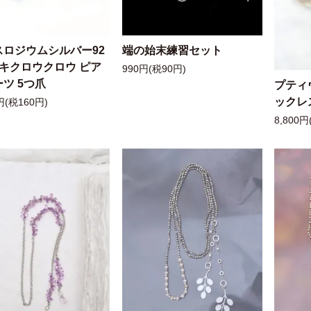
スロジウムシルバー92
端の始末練習セット
ッキクロウクロウ ピア
990円(税90円)
ツ 5つ爪
プティ
ックレ
円(税160円)
8,800円