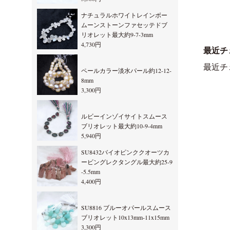
ナチュラルホワイトレインボー
ムーンストーンファセッテドブ
リオレット最大約9-7-3mm
4,730円
最近チ
最近チ
ペールカラー淡水パール約12-12-
8mm
3,300円
ルビーインゾイサイトスムース
ブリオレット最大約10-9-4mm
5,940円
SU8432バイオピンククオーツカ
ービングレクタングル最大約25-9
-5.5mm
4,400円
SU8816 ブルーオパールスムース
ブリオレット10x13mm-11x15mm
3,300円