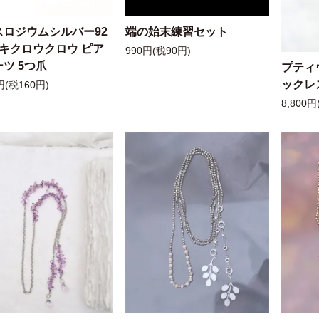
スロジウムシルバー92
端の始末練習セット
ッキクロウクロウ ピア
990円(税90円)
ツ 5つ爪
プティ
ックレ
円(税160円)
8,800円