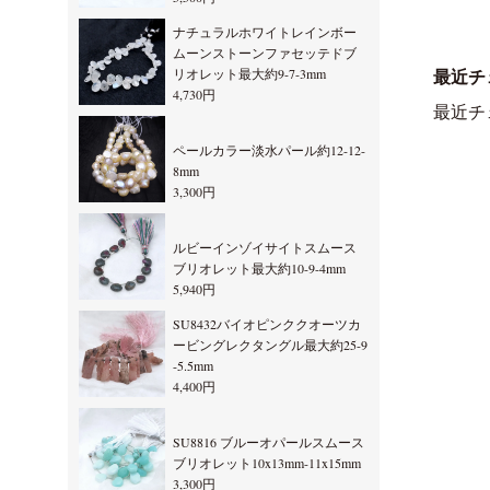
ナチュラルホワイトレインボー
ムーンストーンファセッテドブ
リオレット最大約9-7-3mm
最近チ
4,730円
最近チ
ペールカラー淡水パール約12-12-
8mm
3,300円
ルビーインゾイサイトスムース
ブリオレット最大約10-9-4mm
5,940円
SU8432バイオピンククオーツカ
ービングレクタングル最大約25-9
-5.5mm
4,400円
SU8816 ブルーオパールスムース
ブリオレット10x13mm-11x15mm
3,300円