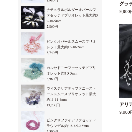
1,980円
グラ
ナチュラルボルダーオパールフ
9,900
ァセッテドブリオレット最大約3
2-10-5mm
2,860円
ピンクオパールスムースブリオ
レット最大約15-10-7mm
3,740円
カルセドニーファセッテドブリ
オレット約8-5-5mm
3,960円
ウィステリアティファニースト
ーンスムースブリオレット最大
約11-11-4mm
アリ
13,200円
9,900
ピンクサファイアファセッテド
ラウンデル約3.5-3.5-2.5mm
5,500円