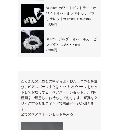
SU8804 ホワイトデンドライトホ
ワイトオパールファセッテドブ
リオレット9x16mm-12x25mm
4,950円
SU8730 ボルダーオパールカービ
ングダイス約8-8-8mm
2,200円
たくさんの天然石の中からよく似た二つの石を選
び、ピアスパーツまたはイヤリングパーツをセッ
トしてお届けする「ペアストーンセット」。約60
種類をご用意してお待ちしております。写真をク
リックすると別ウィンドで商品ページが開きま
す。
全てのペアストーンセットをみる→