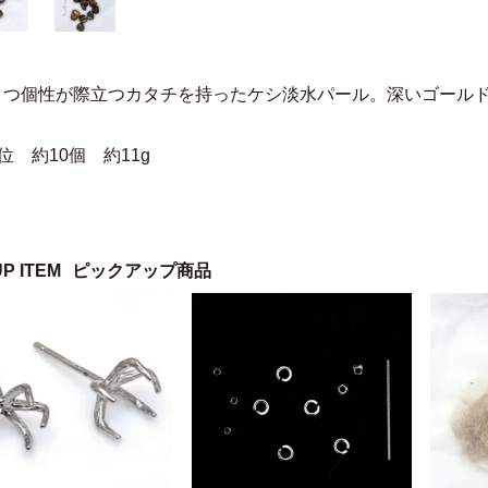
とつ個性が際立つカタチを持ったケシ淡水パール。深いゴール
位 約10個 約11g
UP ITEM
ピックアップ商品