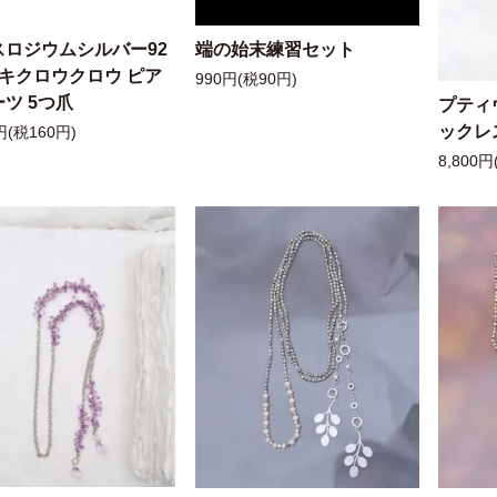
スロジウムシルバー92
端の始末練習セット
ッキクロウクロウ ピア
990円(税90円)
ツ 5つ爪
プティ
ックレ
円(税160円)
8,800円