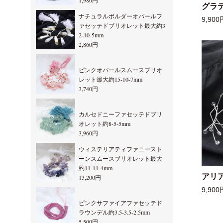
1,980円
グラ
ナチュラルボルダーオパールフ
9,900
ァセッテドブリオレット最大約3
2-10-5mm
2,860円
ピンクオパールスムースブリオ
レット最大約15-10-7mm
3,740円
カルセドニーファセッテドブリ
オレット約8-5-5mm
3,960円
ウィステリアティファニースト
ーンスムースブリオレット最大
約11-11-4mm
アリ
13,200円
9,900
ピンクサファイアファセッテド
ラウンデル約3.5-3.5-2.5mm
5,500円