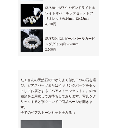
SU8804 ホワイトデンドライトホ
ワイトオパールファセッテドブ
リオレット9x16mm-12x25mm
4,950円
SU8730 ボルダーオパールカービ
ングダイス約8-8-8mm
2,200円
たくさんの天然石の中からよく似た二つの石を選
び、ピアスパーツまたはイヤリングパーツをセッ
トしてお届けする「ペアストーンセット」。約60
種類をご用意してお待ちしております。写真をク
リックすると別ウィンドで商品ページが開きま
す。
全てのペアストーンセットをみる→