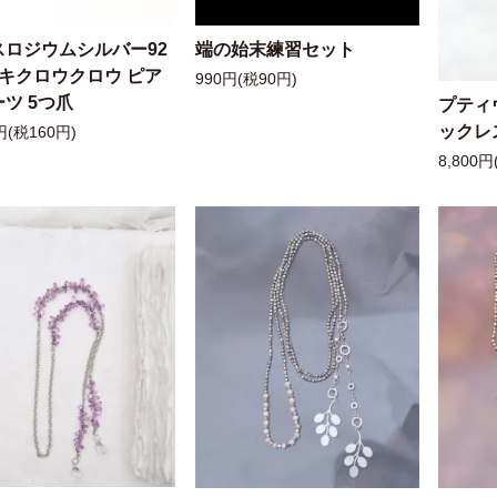
スロジウムシルバー92
端の始末練習セット
ッキクロウクロウ ピア
990円(税90円)
ツ 5つ爪
プティ
ックレ
円(税160円)
8,800円