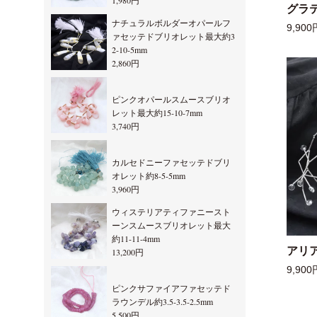
1,980円
グラ
ナチュラルボルダーオパールフ
9,900
ァセッテドブリオレット最大約3
2-10-5mm
2,860円
ピンクオパールスムースブリオ
レット最大約15-10-7mm
3,740円
カルセドニーファセッテドブリ
オレット約8-5-5mm
3,960円
ウィステリアティファニースト
ーンスムースブリオレット最大
約11-11-4mm
アリ
13,200円
9,900
ピンクサファイアファセッテド
ラウンデル約3.5-3.5-2.5mm
5,500円