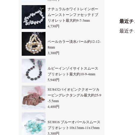
ナチュラルホワイトレインボー
ムーンストーンファセッテドブ
リオレット最大約9-7-3mm
最近チ
4,730円
最近チ
ペールカラー淡水パール約12-12-
8mm
3,300円
ルビーインゾイサイトスムース
ブリオレット最大約10-9-4mm
5,940円
SU8432バイオピンククオーツカ
ービングレクタングル最大約25-9
-5.5mm
4,400円
SU8816 ブルーオパールスムース
ブリオレット10x13mm-11x15mm
3,300円