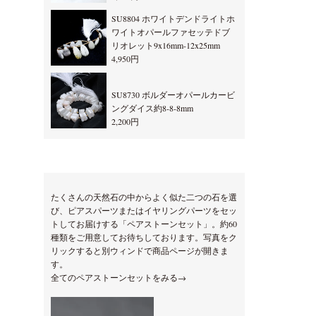
SU8804 ホワイトデンドライトホ
ワイトオパールファセッテドブ
リオレット9x16mm-12x25mm
4,950円
SU8730 ボルダーオパールカービ
ングダイス約8-8-8mm
2,200円
たくさんの天然石の中からよく似た二つの石を選
び、ピアスパーツまたはイヤリングパーツをセッ
トしてお届けする「ペアストーンセット」。約60
種類をご用意してお待ちしております。写真をク
リックすると別ウィンドで商品ページが開きま
す。
全てのペアストーンセットをみる→