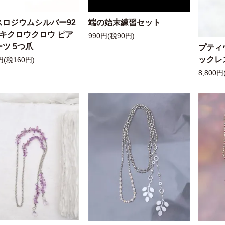
スロジウムシルバー92
端の始末練習セット
ッキクロウクロウ ピア
990円(税90円)
ツ 5つ爪
プティ
ックレ
円(税160円)
8,800円