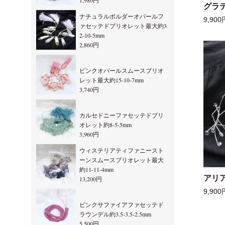
1,980円
グラ
ナチュラルボルダーオパールフ
9,900
ァセッテドブリオレット最大約3
2-10-5mm
2,860円
ピンクオパールスムースブリオ
レット最大約15-10-7mm
3,740円
カルセドニーファセッテドブリ
オレット約8-5-5mm
3,960円
ウィステリアティファニースト
ーンスムースブリオレット最大
約11-11-4mm
アリ
13,200円
9,900
ピンクサファイアファセッテド
ラウンデル約3.5-3.5-2.5mm
5,500円