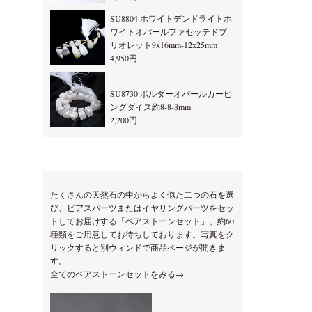
SU8804 ホワイトデンドライトホ
ワイトオパールファセッテドブ
リオレット9x16mm-12x25mm
4,950円
SU8730 ボルダーオパールカービ
ングダイス約8-8-8mm
2,200円
たくさんの天然石の中からよく似た二つの石を選
び、ピアスパーツまたはイヤリングパーツをセッ
トしてお届けする「ペアストーンセット」。約60
種類をご用意してお待ちしております。写真をク
リックすると別ウィンドで商品ページが開きま
す。
全てのペアストーンセットをみる→