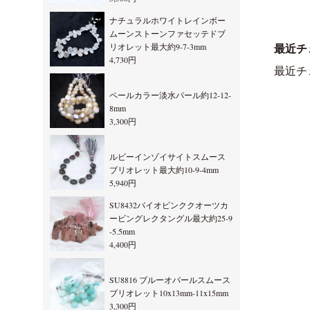
ナチュラルホワイトレインボー
ムーンストーンファセッテドブ
リオレット最大約9-7-3mm
最近チ
4,730円
最近チ
ペールカラー淡水パール約12-12-
8mm
3,300円
ルビーインゾイサイトスムース
ブリオレット最大約10-9-4mm
5,940円
SU8432バイオピンククオーツカ
ービングレクタングル最大約25-9
-5.5mm
4,400円
SU8816 ブルーオパールスムース
ブリオレット10x13mm-11x15mm
3,300円