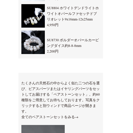
SU8804 ホワイトデンドライトホ
ワイトオパールファセッテドブ
リオレット9x16mm-12x25mm
4,950円
SU8730 ボルダーオパールカービ
ングダイス約8-8-8mm
2,200円
たくさんの天然石の中からよく似た二つの石を選
び、ピアスパーツまたはイヤリングパーツをセッ
トしてお届けする「ペアストーンセット」。約60
種類をご用意してお待ちしております。写真をク
リックすると別ウィンドで商品ページが開きま
す。
全てのペアストーンセットをみる→