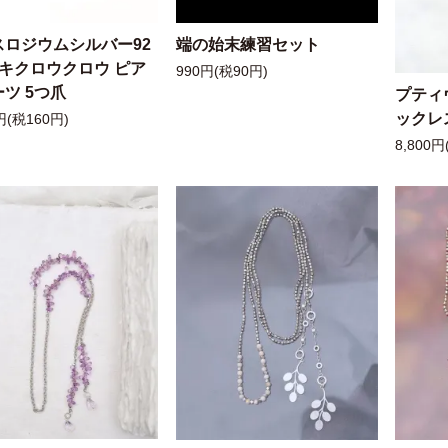
スロジウムシルバー92
端の始末練習セット
ッキクロウクロウ ピア
990円(税90円)
ツ 5つ爪
プティ
ックレ
円(税160円)
8,800円