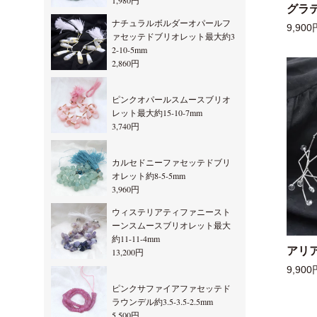
1,980円
グラ
ナチュラルボルダーオパールフ
9,900
ァセッテドブリオレット最大約3
2-10-5mm
2,860円
ピンクオパールスムースブリオ
レット最大約15-10-7mm
3,740円
カルセドニーファセッテドブリ
オレット約8-5-5mm
3,960円
ウィステリアティファニースト
ーンスムースブリオレット最大
約11-11-4mm
アリ
13,200円
9,900
ピンクサファイアファセッテド
ラウンデル約3.5-3.5-2.5mm
5,500円