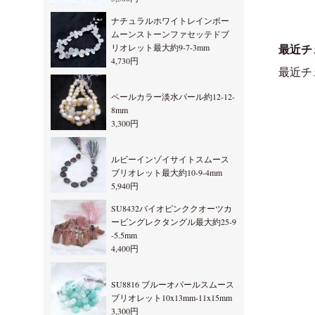
ナチュラルホワイトレインボー
ムーンストーンファセッテドブ
リオレット最大約9-7-3mm
最近チ
4,730円
最近チ
ペールカラー淡水パール約12-12-
8mm
3,300円
ルビーインゾイサイトスムース
ブリオレット最大約10-9-4mm
5,940円
SU8432バイオピンククオーツカ
ービングレクタングル最大約25-9
-5.5mm
4,400円
SU8816 ブルーオパールスムース
ブリオレット10x13mm-11x15mm
3,300円