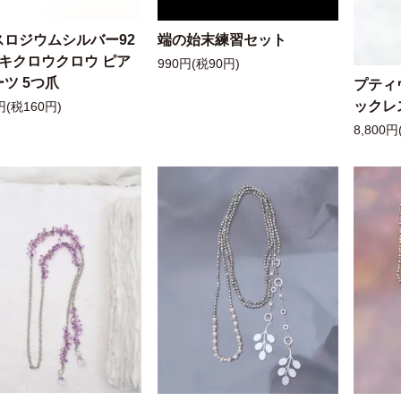
スロジウムシルバー92
端の始末練習セット
ッキクロウクロウ ピア
990円(税90円)
ツ 5つ爪
プティ
ックレ
円(税160円)
8,800円