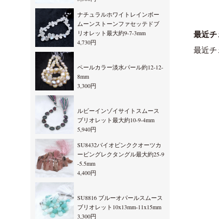
ナチュラルホワイトレインボー
ムーンストーンファセッテドブ
リオレット最大約9-7-3mm
最近チ
4,730円
最近チ
ペールカラー淡水パール約12-12-
8mm
3,300円
ルビーインゾイサイトスムース
ブリオレット最大約10-9-4mm
5,940円
SU8432バイオピンククオーツカ
ービングレクタングル最大約25-9
-5.5mm
4,400円
SU8816 ブルーオパールスムース
ブリオレット10x13mm-11x15mm
3,300円