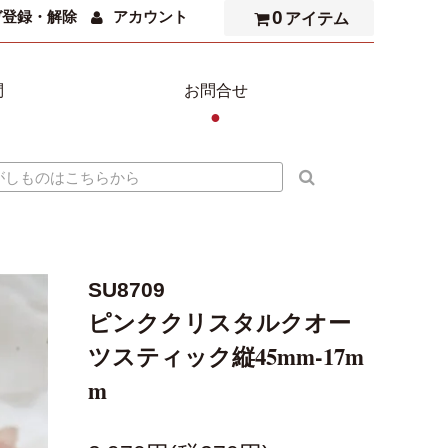
0
ガ登録・解除
アカウント
アイテム
問
お問合せ
●
SU8709
ピンククリスタルクオー
ツスティック縦45mm-17m
m