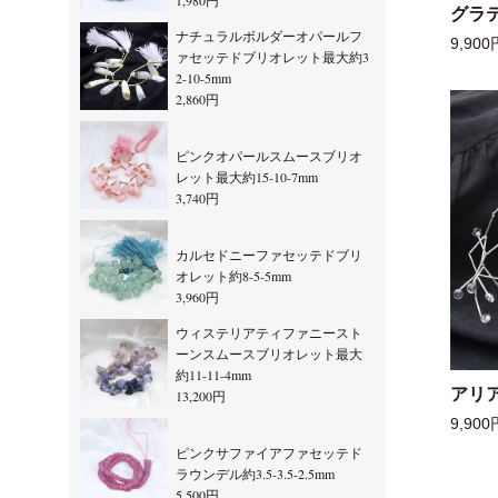
1,980円
グラ
ナチュラルボルダーオパールフ
9,900
ァセッテドブリオレット最大約3
2-10-5mm
2,860円
ピンクオパールスムースブリオ
レット最大約15-10-7mm
3,740円
カルセドニーファセッテドブリ
オレット約8-5-5mm
3,960円
ウィステリアティファニースト
ーンスムースブリオレット最大
約11-11-4mm
アリ
13,200円
9,900
ピンクサファイアファセッテド
ラウンデル約3.5-3.5-2.5mm
5,500円