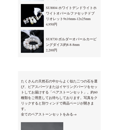
SU8804 ホワイトデンドライトホ
ワイトオパールファセッテドブ
リオレット9x16mm-12x25mm
4,950円
SU8730 ボルダーオパールカービ
ングダイス約8-8-8mm
2,200円
たくさんの天然石の中からよく似た二つの石を選
び、ピアスパーツまたはイヤリングパーツをセッ
トしてお届けする「ペアストーンセット」。約60
種類をご用意してお待ちしております。写真をク
リックすると別ウィンドで商品ページが開きま
す。
全てのペアストーンセットをみる→