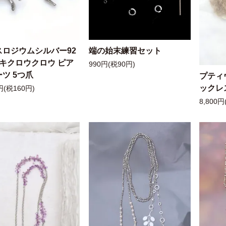
スロジウムシルバー92
端の始末練習セット
ッキクロウクロウ ピア
990円(税90円)
ツ 5つ爪
プティ
ックレ
円(税160円)
8,800円