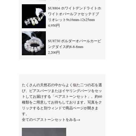
SU8804 ホワイトデンドライトホ
ワイトオパールファセッテドブ
リオレット9x16mm-12x25mm
4,950円
SU8730 ボルダーオパールカービ
ングダイス約8-8-8mm
2,200円
たくさんの天然石の中からよく似た二つの石を選
び、ピアスパーツまたはイヤリングパーツをセッ
トしてお届けする「ペアストーンセット」。約60
種類をご用意してお待ちしております。写真をク
リックすると別ウィンドで商品ページが開きま
す。
全てのペアストーンセットをみる→