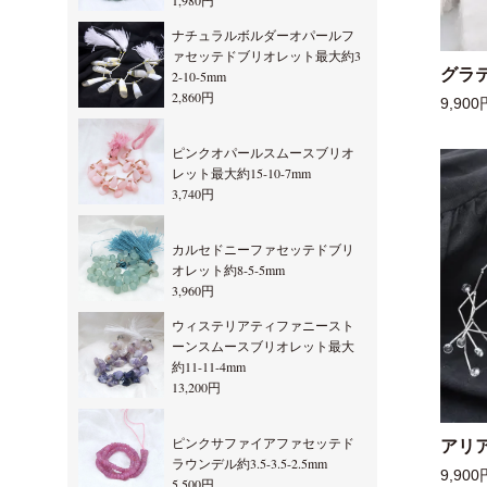
1,980円
ナチュラルボルダーオパールフ
ァセッテドブリオレット最大約3
グラ
2-10-5mm
2,860円
9,900
ピンクオパールスムースブリオ
レット最大約15-10-7mm
3,740円
カルセドニーファセッテドブリ
オレット約8-5-5mm
3,960円
ウィステリアティファニースト
ーンスムースブリオレット最大
約11-11-4mm
13,200円
ピンクサファイアファセッテド
アリ
ラウンデル約3.5-3.5-2.5mm
9,900
5,500円