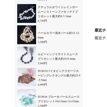
ナチュラルホワイトレインボー
ムーンストーンファセッテドブ
リオレット最大約9-7-3mm
4,730円
最近チ
ペールカラー淡水パール約12-12-
8mm
最近チ
3,300円
ルビーインゾイサイトスムース
ブリオレット最大約10-9-4mm
5,940円
SU8432バイオピンククオーツカ
ービングレクタングル最大約25-9
-5.5mm
4,400円
SU8816 ブルーオパールスムース
ブリオレット10x13mm-11x15mm
3,300円