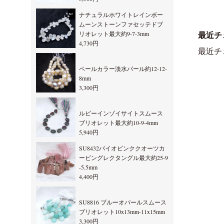
ナチュラルホワイトレインボー
ムーンストーンファセッテドブ
リオレット最大約9-7-3mm
最近チ
4,730円
最近チ
ペールカラー淡水パール約12-12-
8mm
3,300円
ルビーインゾイサイトスムース
ブリオレット最大約10-9-4mm
5,940円
SU8432バイオピンククオーツカ
ービングレクタングル最大約25-9
-5.5mm
4,400円
SU8816 ブルーオパールスムース
ブリオレット10x13mm-11x15mm
3,300円