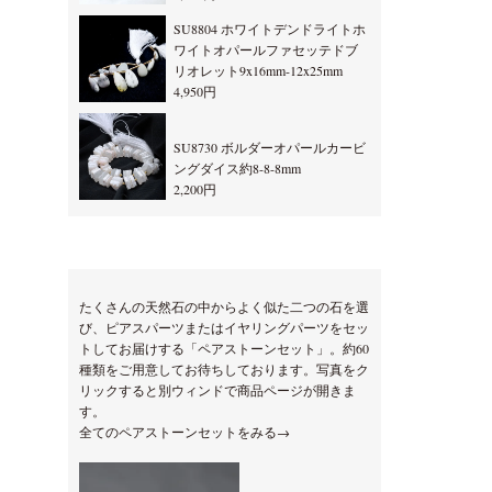
SU8804 ホワイトデンドライトホ
ワイトオパールファセッテドブ
リオレット9x16mm-12x25mm
4,950円
SU8730 ボルダーオパールカービ
ングダイス約8-8-8mm
2,200円
たくさんの天然石の中からよく似た二つの石を選
び、ピアスパーツまたはイヤリングパーツをセッ
トしてお届けする「ペアストーンセット」。約60
種類をご用意してお待ちしております。写真をク
リックすると別ウィンドで商品ページが開きま
す。
全てのペアストーンセットをみる→