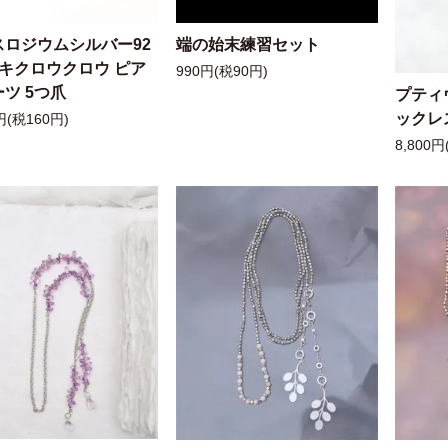
スロジウムシルバー92
端の始末練習セット
ッキクロウクロウ ピア
990円(税90円)
ツ 5つ爪
プティ
ックレ
円(税160円)
8,800円