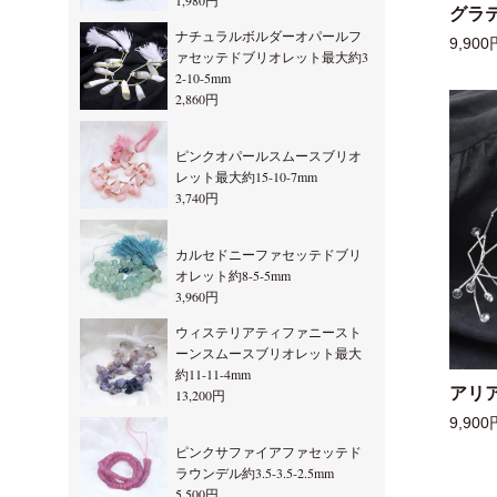
1,980円
グラ
ナチュラルボルダーオパールフ
9,900
ァセッテドブリオレット最大約3
2-10-5mm
2,860円
ピンクオパールスムースブリオ
レット最大約15-10-7mm
3,740円
カルセドニーファセッテドブリ
オレット約8-5-5mm
3,960円
ウィステリアティファニースト
ーンスムースブリオレット最大
約11-11-4mm
アリ
13,200円
9,900
ピンクサファイアファセッテド
ラウンデル約3.5-3.5-2.5mm
5,500円