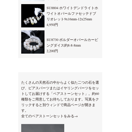
SU8804 ホワイトデンドライトホ
ワイトオパールファセッテドブ
リオレット9x16mm-12x25mm
4,950円
SU8730 ボルダーオパールカービ
ングダイス約8-8-8mm
2,200円
たくさんの天然石の中からよく似た二つの石を選
び、ピアスパーツまたはイヤリングパーツをセッ
トしてお届けする「ペアストーンセット」。約60
種類をご用意してお待ちしております。写真をク
リックすると別ウィンドで商品ページが開きま
す。
全てのペアストーンセットをみる→