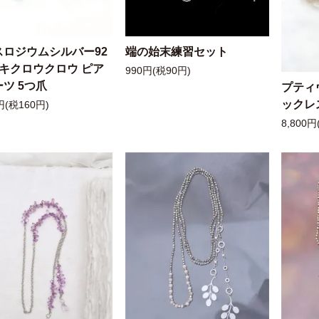
スロジウムシルバー92
端の始末練習セット
ッキクロウクロウ ピア
990円(税90円)
ツ 5つ爪
プティ
ックレ
円(税160円)
8,800円