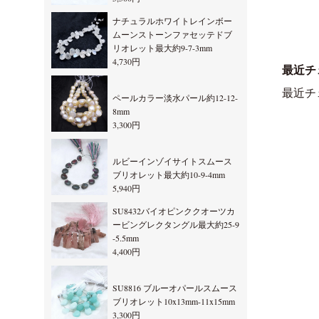
ナチュラルホワイトレインボー
ムーンストーンファセッテドブ
リオレット最大約9-7-3mm
4,730円
最近チ
最近チ
ペールカラー淡水パール約12-12-
8mm
3,300円
ルビーインゾイサイトスムース
ブリオレット最大約10-9-4mm
5,940円
SU8432バイオピンククオーツカ
ービングレクタングル最大約25-9
-5.5mm
4,400円
SU8816 ブルーオパールスムース
ブリオレット10x13mm-11x15mm
3,300円