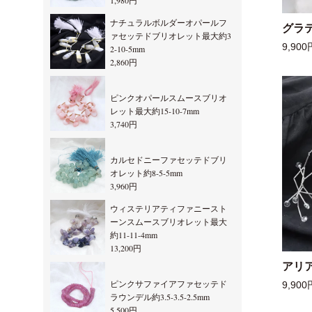
1,980円
ナチュラルボルダーオパールフ
グラ
ァセッテドブリオレット最大約3
9,900
2-10-5mm
2,860円
ピンクオパールスムースブリオ
レット最大約15-10-7mm
3,740円
カルセドニーファセッテドブリ
オレット約8-5-5mm
3,960円
ウィステリアティファニースト
ーンスムースブリオレット最大
約11-11-4mm
13,200円
アリ
ピンクサファイアファセッテド
9,900
ラウンデル約3.5-3.5-2.5mm
5,500円