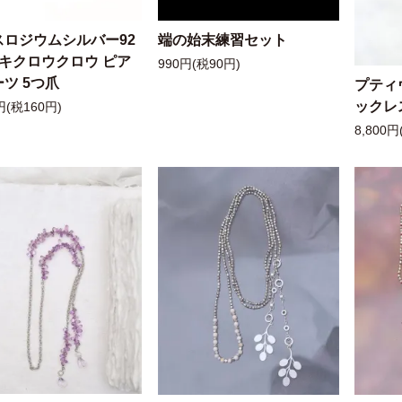
スロジウムシルバー92
端の始末練習セット
ッキクロウクロウ ピア
990円(税90円)
ツ 5つ爪
プティ
ックレ
円(税160円)
8,800円