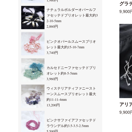
1,980円
グラ
ナチュラルボルダーオパールフ
9,900
ァセッテドブリオレット最大約3
2-10-5mm
2,860円
ピンクオパールスムースブリオ
レット最大約15-10-7mm
3,740円
カルセドニーファセッテドブリ
オレット約8-5-5mm
3,960円
ウィステリアティファニースト
ーンスムースブリオレット最大
約11-11-4mm
アリ
13,200円
9,900
ピンクサファイアファセッテド
ラウンデル約3.5-3.5-2.5mm
5,500円