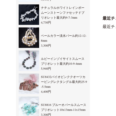
ナチュラルホワイトレインボー
ムーンストーンファセッテドブ
リオレット最大約9-7-3mm
最近チ
4,730円
最近チ
ペールカラー淡水パール約12-12-
8mm
3,300円
ルビーインゾイサイトスムース
ブリオレット最大約10-9-4mm
5,940円
SU8432バイオピンククオーツカ
ービングレクタングル最大約25-9
-5.5mm
4,400円
SU8816 ブルーオパールスムース
ブリオレット10x13mm-11x15mm
3,300円