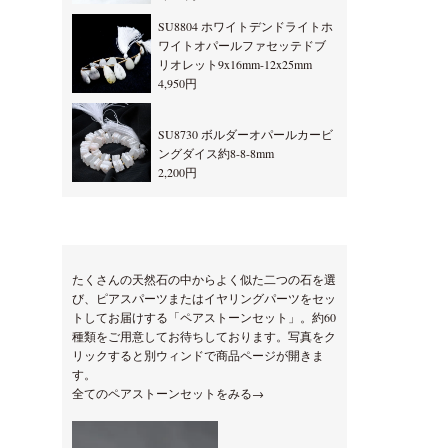
SU8804 ホワイトデンドライトホ
ワイトオパールファセッテドブ
リオレット9x16mm-12x25mm
4,950円
SU8730 ボルダーオパールカービ
ングダイス約8-8-8mm
2,200円
たくさんの天然石の中からよく似た二つの石を選
び、ピアスパーツまたはイヤリングパーツをセッ
トしてお届けする「ペアストーンセット」。約60
種類をご用意してお待ちしております。写真をク
リックすると別ウィンドで商品ページが開きま
す。
全てのペアストーンセットをみる→