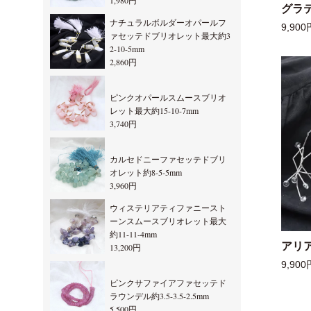
1,980円
グラ
ナチュラルボルダーオパールフ
9,900
ァセッテドブリオレット最大約3
2-10-5mm
2,860円
ピンクオパールスムースブリオ
レット最大約15-10-7mm
3,740円
カルセドニーファセッテドブリ
オレット約8-5-5mm
3,960円
ウィステリアティファニースト
ーンスムースブリオレット最大
約11-11-4mm
アリ
13,200円
9,900
ピンクサファイアファセッテド
ラウンデル約3.5-3.5-2.5mm
5,500円