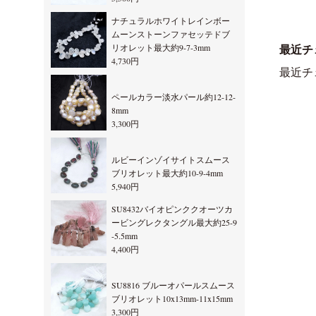
ナチュラルホワイトレインボー
ムーンストーンファセッテドブ
リオレット最大約9-7-3mm
最近チ
4,730円
最近チ
ペールカラー淡水パール約12-12-
8mm
3,300円
ルビーインゾイサイトスムース
ブリオレット最大約10-9-4mm
5,940円
SU8432バイオピンククオーツカ
ービングレクタングル最大約25-9
-5.5mm
4,400円
SU8816 ブルーオパールスムース
ブリオレット10x13mm-11x15mm
3,300円