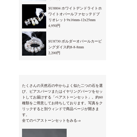
SU8804 ホワイトデンドライトホ
ワイトオパールファセッテドブ
リオレット9x16mm-12x25mm
4,950円
SU8730 ボルダーオパールカービ
ングダイス約8-8-8mm
2,200円
たくさんの天然石の中からよく似た二つの石を選
び、ピアスパーツまたはイヤリングパーツをセッ
トしてお届けする「ペアストーンセット」。約60
種類をご用意してお待ちしております。写真をク
リックすると別ウィンドで商品ページが開きま
す。
全てのペアストーンセットをみる→