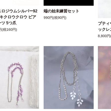
スロジウムシルバー92
端の始末練習セット
ッキクロウクロウ ピア
990円(税90円)
ツ 5つ爪
プティ
ックレ
円(税160円)
8,800円