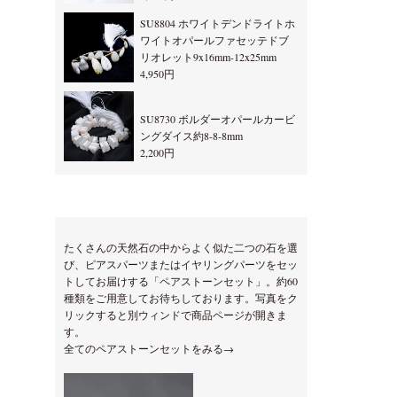
SU8804 ホワイトデンドライトホ
ワイトオパールファセッテドブ
リオレット9x16mm-12x25mm
4,950円
SU8730 ボルダーオパールカービ
ングダイス約8-8-8mm
2,200円
たくさんの天然石の中からよく似た二つの石を選
び、ピアスパーツまたはイヤリングパーツをセッ
トしてお届けする「ペアストーンセット」。約60
種類をご用意してお待ちしております。写真をク
リックすると別ウィンドで商品ページが開きま
す。
全てのペアストーンセットをみる→