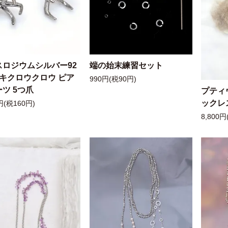
スロジウムシルバー92
端の始末練習セット
ッキクロウクロウ ピア
990円(税90円)
ツ 5つ爪
プティ
ックレ
円(税160円)
8,800円