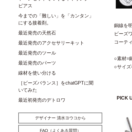
ピアス
今までの「難しい」を「カンタン」
にする接着剤。
銅線を
最近発売の天然石
ビーズ
コーテ
最近発売のアクセサリーキット
最近発売のツール
○素材
最近発売のパーツ
○サイズ=
線材を使い分ける
［ビーズバランス］をchatGPTに聞
いてみた
PICK 
最近初発売のデトロワ
デザイナー 清水ヨウコから
FAQ（よくある質問）