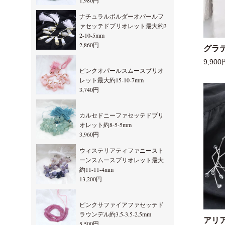
1,980円
ナチュラルボルダーオパールフ
ァセッテドブリオレット最大約3
2-10-5mm
2,860円
グラ
9,900
ピンクオパールスムースブリオ
レット最大約15-10-7mm
3,740円
カルセドニーファセッテドブリ
オレット約8-5-5mm
3,960円
ウィステリアティファニースト
ーンスムースブリオレット最大
約11-11-4mm
13,200円
ピンクサファイアファセッテド
ラウンデル約3.5-3.5-2.5mm
アリ
5,500円