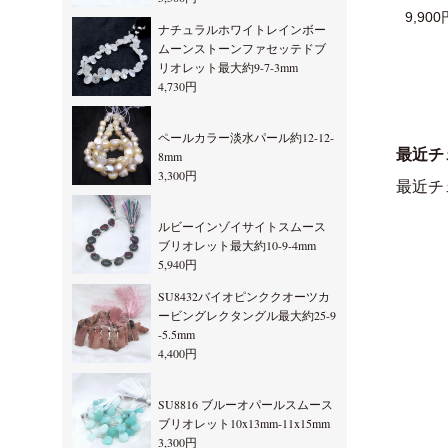
9,900
ナチュラルホワイトレインボー
ムーンストーンファセッテドブ
リオレット最大約9-7-3mm
4,730円
ペールカラー淡水パール約12-12-
最近チ
8mm
3,300円
最近チ
ルビーインゾイサイトスムース
ブリオレット最大約10-9-4mm
5,940円
SU8432バイオピンククオーツカ
ービングレクタングル最大約25-9
-5.5mm
4,400円
SU8816 ブルーオパールスムース
ブリオレット10x13mm-11x15mm
3,300円