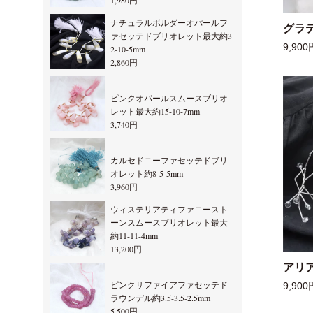
1,980円
ナチュラルボルダーオパールフ
グラ
ァセッテドブリオレット最大約3
9,900
2-10-5mm
2,860円
ピンクオパールスムースブリオ
レット最大約15-10-7mm
3,740円
カルセドニーファセッテドブリ
オレット約8-5-5mm
3,960円
ウィステリアティファニースト
ーンスムースブリオレット最大
約11-11-4mm
13,200円
アリ
ピンクサファイアファセッテド
9,900
ラウンデル約3.5-3.5-2.5mm
5,500円