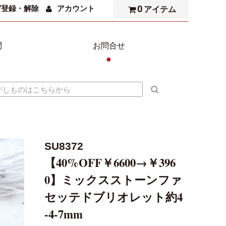
0
ガ登録・解除
アカウント
アイテム
問
お問合せ
●
SU8372
【40%OFF￥6600→￥396
0】ミックスストーンファ
セッテドブリオレット約4
-4-7mm