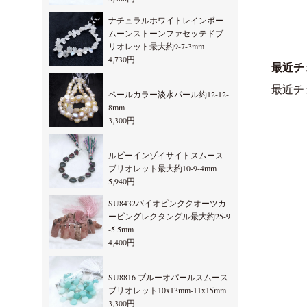
ナチュラルホワイトレインボー
ムーンストーンファセッテドブ
リオレット最大約9-7-3mm
4,730円
最近チ
最近チ
ペールカラー淡水パール約12-12-
8mm
3,300円
ルビーインゾイサイトスムース
ブリオレット最大約10-9-4mm
5,940円
SU8432バイオピンククオーツカ
ービングレクタングル最大約25-9
-5.5mm
4,400円
SU8816 ブルーオパールスムース
ブリオレット10x13mm-11x15mm
3,300円