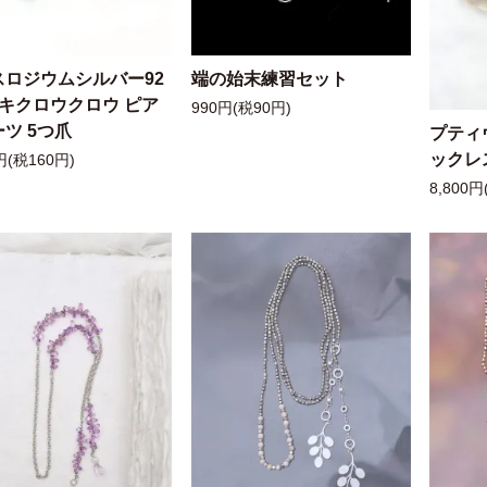
スロジウムシルバー92
端の始末練習セット
ッキクロウクロウ ピア
990円(税90円)
ツ 5つ爪
プティ
ックレ
円(税160円)
8,800円