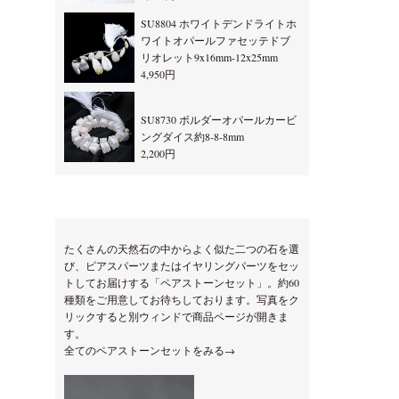
SU8804 ホワイトデンドライトホ
ワイトオパールファセッテドブ
リオレット9x16mm-12x25mm
4,950円
SU8730 ボルダーオパールカービ
ングダイス約8-8-8mm
2,200円
たくさんの天然石の中からよく似た二つの石を選
び、ピアスパーツまたはイヤリングパーツをセッ
トしてお届けする「ペアストーンセット」。約60
種類をご用意してお待ちしております。写真をク
リックすると別ウィンドで商品ページが開きま
す。
全てのペアストーンセットをみる→