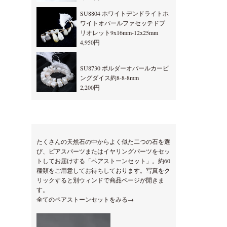
SU8804 ホワイトデンドライトホ
ワイトオパールファセッテドブ
リオレット9x16mm-12x25mm
4,950円
SU8730 ボルダーオパールカービ
ングダイス約8-8-8mm
2,200円
たくさんの天然石の中からよく似た二つの石を選
び、ピアスパーツまたはイヤリングパーツをセッ
トしてお届けする「ペアストーンセット」。約60
種類をご用意してお待ちしております。写真をク
リックすると別ウィンドで商品ページが開きま
す。
全てのペアストーンセットをみる→