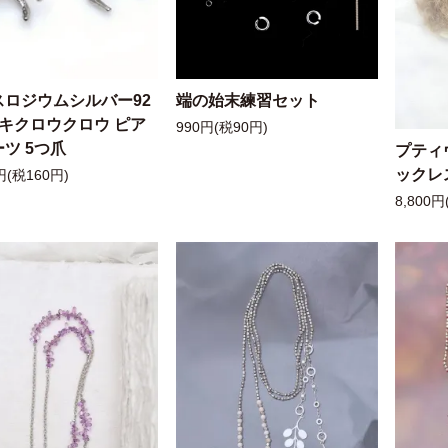
スロジウムシルバー92
端の始末練習セット
ッキクロウクロウ ピア
990円(税90円)
ツ 5つ爪
プティ
ックレ
円(税160円)
8,800円