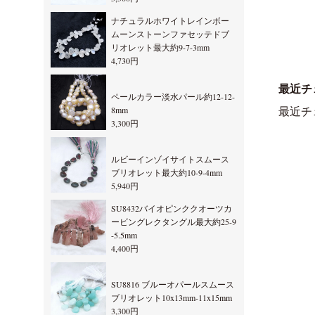
ナチュラルホワイトレインボー
ムーンストーンファセッテドブ
リオレット最大約9-7-3mm
4,730円
最近チ
ペールカラー淡水パール約12-12-
8mm
最近チ
3,300円
ルビーインゾイサイトスムース
ブリオレット最大約10-9-4mm
5,940円
SU8432バイオピンククオーツカ
ービングレクタングル最大約25-9
-5.5mm
4,400円
SU8816 ブルーオパールスムース
ブリオレット10x13mm-11x15mm
3,300円