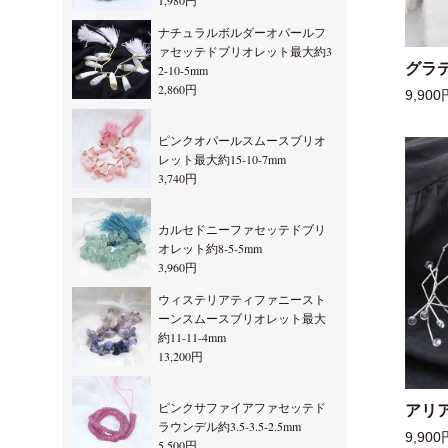
1,980円
ナチュラルボルダーオパールフ
ァセッテドブリオレット最大約3
グラ
2-10-5mm
2,860円
9,900
ピンクオパールスムースブリオ
レット最大約15-10-7mm
3,740円
カルセドニーファセッテドブリ
オレット約8-5-5mm
3,960円
ウィステリアティファニースト
ーンスムースブリオレット最大
約11-11-4mm
13,200円
ピンクサファイアファセッテド
アリ
ラウンデル約3.5-3.5-2.5mm
9,900
5,500円