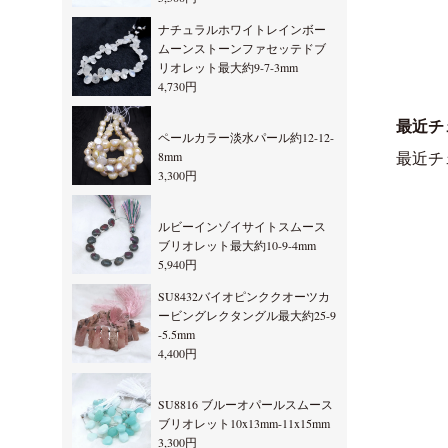
ナチュラルホワイトレインボー
ムーンストーンファセッテドブ
リオレット最大約9-7-3mm
4,730円
最近チ
ペールカラー淡水パール約12-12-
8mm
最近チ
3,300円
ルビーインゾイサイトスムース
ブリオレット最大約10-9-4mm
5,940円
SU8432バイオピンククオーツカ
ービングレクタングル最大約25-9
-5.5mm
4,400円
SU8816 ブルーオパールスムース
ブリオレット10x13mm-11x15mm
3,300円