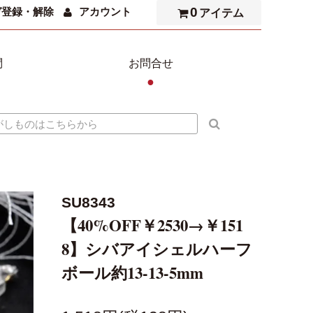
0
ガ登録・解除
アカウント
アイテム
問
お問合せ
●
SU8343
【40%OFF￥2530→￥151
8】シバアイシェルハーフ
ボール約13-13-5mm