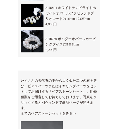
SU8804 ホワイトデンドライトホ
ワイトオパールファセッテドブ
リオレット9x16mm-12x25mm
4,950円
SU8730 ボルダーオパールカービ
ングダイス約8-8-8mm
2,200円
たくさんの天然石の中からよく似た二つの石を選
び、ピアスパーツまたはイヤリングパーツをセッ
トしてお届けする「ペアストーンセット」。約60
種類をご用意してお待ちしております。写真をク
リックすると別ウィンドで商品ページが開きま
す。
全てのペアストーンセットをみる→