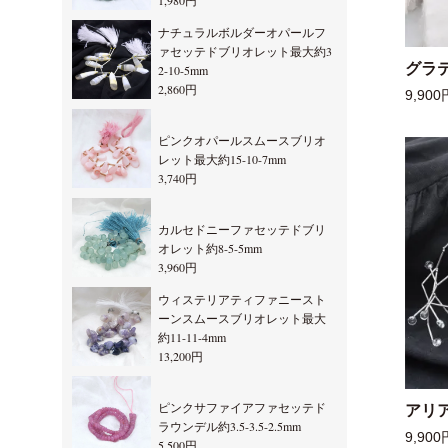
1,980円
ナチュラルボルダーオパールフ
ァセッテドブリオレット最大約3
グラ
2-10-5mm
2,860円
9,900
ピンクオパールスムースブリオ
レット最大約15-10-7mm
3,740円
カルセドニーファセッテドブリ
オレット約8-5-5mm
3,960円
ウィステリアティファニースト
ーンスムースブリオレット最大
約11-11-4mm
13,200円
ピンクサファイアファセッテド
アリ
ラウンデル約3.5-3.5-2.5mm
9,900
5,500円