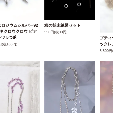
スロジウムシルバー92
端の始末練習セット
ッキクロウクロウ ピア
990円(税90円)
ツ 5つ爪
プティ
ックレ
円(税160円)
8,800円