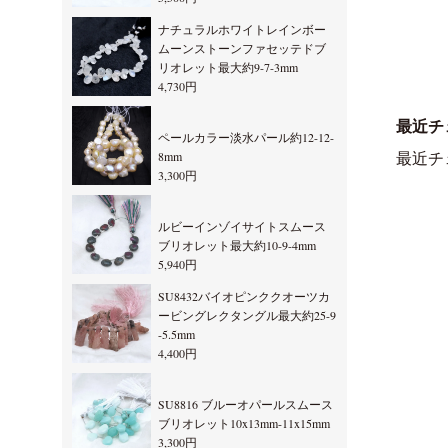
ナチュラルホワイトレインボー
ムーンストーンファセッテドブ
リオレット最大約9-7-3mm
4,730円
最近チ
ペールカラー淡水パール約12-12-
8mm
最近チ
3,300円
ルビーインゾイサイトスムース
ブリオレット最大約10-9-4mm
5,940円
SU8432バイオピンククオーツカ
ービングレクタングル最大約25-9
-5.5mm
4,400円
SU8816 ブルーオパールスムース
ブリオレット10x13mm-11x15mm
3,300円