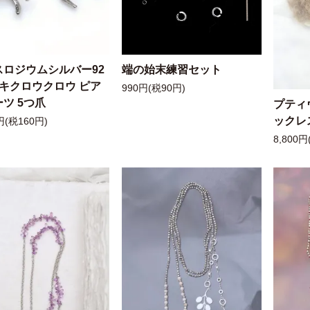
スロジウムシルバー92
端の始末練習セット
ッキクロウクロウ ピア
990円(税90円)
ツ 5つ爪
プティ
ックレ
円(税160円)
8,800円