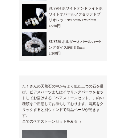
SU8804 ホワイトデンドライトホ
ワイトオパールファセッテドブ
リオレット9x16mm-12x25mm
4,950円
SU8730 ボルダーオパールカービ
ングダイス約8-8-8mm
2,200円
たくさんの天然石の中からよく似た二つの石を選
び、ピアスパーツまたはイヤリングパーツをセッ
トしてお届けする「ペアストーンセット」。約60
種類をご用意してお待ちしております。写真をク
リックすると別ウィンドで商品ページが開きま
す。
全てのペアストーンセットをみる→