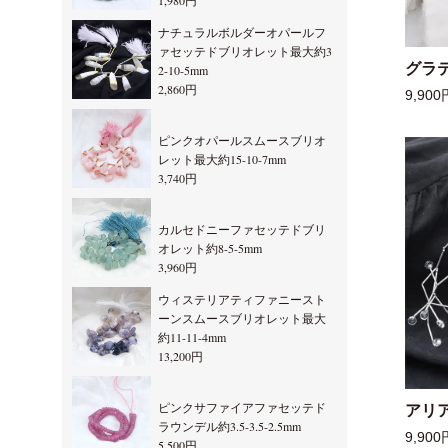
1,980円
ナチュラルボルダーオパールフ
ァセッテドブリオレット最大約3
グラ
2-10-5mm
2,860円
9,900
ピンクオパールスムースブリオ
レット最大約15-10-7mm
3,740円
カルセドニーファセッテドブリ
オレット約8-5-5mm
3,960円
ウィステリアティファニースト
ーンスムースブリオレット最大
約11-11-4mm
13,200円
ピンクサファイアファセッテド
アリ
ラウンデル約3.5-3.5-2.5mm
9,900
5,500円