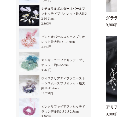
1,980円
ナチュラルボルダーオパールフ
ァセッテドブリオレット最大約3
グラ
2-10-5mm
2,860円
9,900
ピンクオパールスムースブリオ
レット最大約15-10-7mm
3,740円
カルセドニーファセッテドブリ
オレット約8-5-5mm
3,960円
ウィステリアティファニースト
ーンスムースブリオレット最大
約11-11-4mm
13,200円
ピンクサファイアファセッテド
アリ
ラウンデル約3.5-3.5-2.5mm
9,900
5,500円