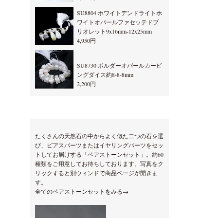
SU8804 ホワイトデンドライトホ
ワイトオパールファセッテドブ
リオレット9x16mm-12x25mm
4,950円
SU8730 ボルダーオパールカービ
ングダイス約8-8-8mm
2,200円
たくさんの天然石の中からよく似た二つの石を選
び、ピアスパーツまたはイヤリングパーツをセッ
トしてお届けする「ペアストーンセット」。約60
種類をご用意してお待ちしております。写真をク
リックすると別ウィンドで商品ページが開きま
す。
全てのペアストーンセットをみる→