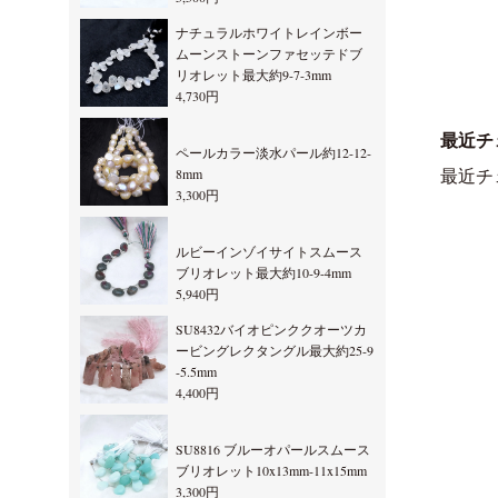
ナチュラルホワイトレインボー
ムーンストーンファセッテドブ
リオレット最大約9-7-3mm
4,730円
最近チ
ペールカラー淡水パール約12-12-
8mm
最近チ
3,300円
ルビーインゾイサイトスムース
ブリオレット最大約10-9-4mm
5,940円
SU8432バイオピンククオーツカ
ービングレクタングル最大約25-9
-5.5mm
4,400円
SU8816 ブルーオパールスムース
ブリオレット10x13mm-11x15mm
3,300円