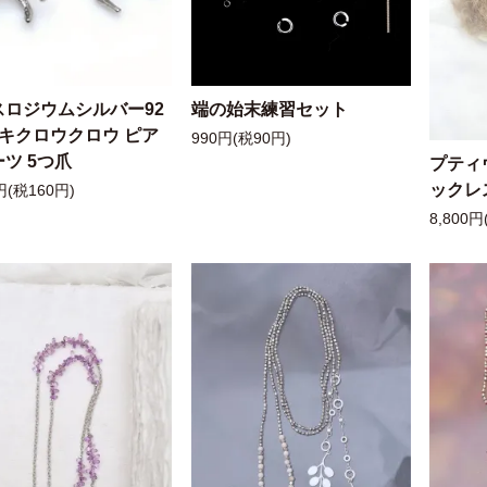
スロジウムシルバー92
端の始末練習セット
ッキクロウクロウ ピア
990円(税90円)
ツ 5つ爪
プティ
ックレ
円(税160円)
8,800円