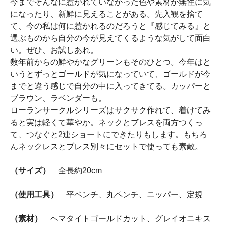
今までそんなに惹かれていなかった色や素材が無性に気
になったり、新鮮に見えることがある。先入観を捨て
て、今の私は何に惹かれるのだろうと『感じてみる』と
選ぶものから自分の今が見えてくるような気がして面白
い。ぜひ、お試しあれ。
数年前からの鮮やかなグリーンもそのひとつ。今年はと
いうとずっとゴールドが気になっていて、ゴールドが今
までと違う感じで自分の中に入ってきてる。カッパーと
ブラウン、ラベンダーも。
ローランサークルシリーズはサクサク作れて、着けてみ
ると実は軽くて華やか。ネックとブレスを両方つくっ
て、つなぐと2連ショートにできたりもします。もちろ
んネックレスとブレス別々にセットで使っても素敵。
（サイズ）
全長約20cm
（使用工具）
平ペンチ、丸ペンチ、ニッパー、定規
（素材）
ヘマタイトゴールドカット、グレイオニキス