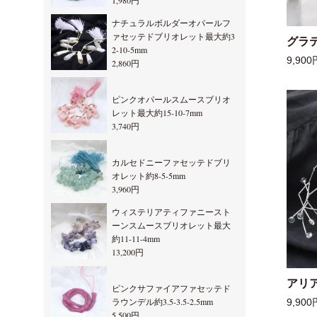
1,980円
ナチュラルボルダーオパールフ
ァセッテドブリオレット最大約3
グラ
2-10-5mm
9,900
2,860円
ピンクオパールスムースブリオ
レット最大約15-10-7mm
3,740円
カルセドニーファセッテドブリ
オレット約8-5-5mm
3,960円
ウィステリアティファニースト
ーンスムースブリオレット最大
約11-11-4mm
13,200円
アリ
ピンクサファイアファセッテド
ラウンデル約3.5-3.5-2.5mm
9,900
5,500円