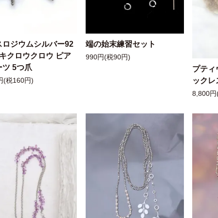
スロジウムシルバー92
端の始末練習セット
ッキクロウクロウ ピア
990円(税90円)
ツ 5つ爪
プティ
ックレ
円(税160円)
8,800円