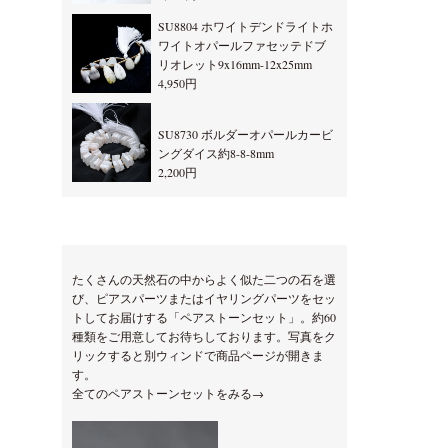
SU8804 ホワイトデンドライトホ
ワイトオパールファセッテドブ
リオレット9x16mm-12x25mm
4,950円
SU8730 ボルダーオパールカービ
ングダイス約8-8-8mm
2,200円
たくさんの天然石の中からよく似た二つの石を選
び、ピアスパーツまたはイヤリングパーツをセッ
トしてお届けする「ペアストーンセット」。約60
種類をご用意してお待ちしております。写真をク
リックすると別ウィンドで商品ページが開きま
す。
全てのペアストーンセットをみる→