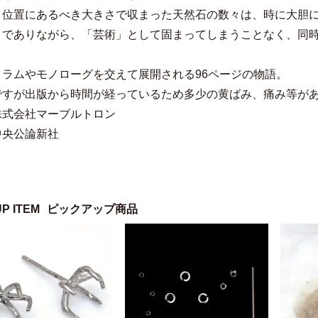
き位置にあるべき大きさで収まった天然石の数々は、時に大胆
」でありながら、「芸術」として固まってしまうことなく、同
。
コラムやモノローグを交えて展開される96ページの物語。
ですが出版から時間が経っているため多少の黄ばみ、痛み等が
株式会社マーブルトロン
中央公論新社
UP ITEM
ピックアップ商品