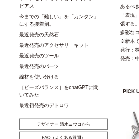
ピアス
あるべ
「表現
今までの「難しい」を「カンタン」
張する
にする接着剤。
多彩な
最近発売の天然石
※新本
最近発売のアクセサリーキット
発行：
最近発売のツール
発売：
最近発売のパーツ
線材を使い分ける
［ビーズバランス］をchatGPTに聞
PICK 
いてみた
最近初発売のデトロワ
デザイナー 清水ヨウコから
FAQ（よくある質問）