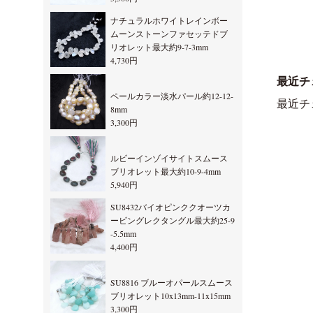
ナチュラルホワイトレインボー
ムーンストーンファセッテドブ
リオレット最大約9-7-3mm
4,730円
最近チ
ペールカラー淡水パール約12-12-
最近チ
8mm
3,300円
ルビーインゾイサイトスムース
ブリオレット最大約10-9-4mm
5,940円
SU8432バイオピンククオーツカ
ービングレクタングル最大約25-9
-5.5mm
4,400円
SU8816 ブルーオパールスムース
ブリオレット10x13mm-11x15mm
3,300円