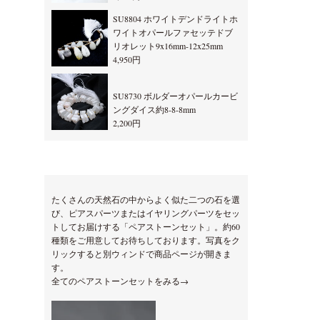
SU8804 ホワイトデンドライトホ
ワイトオパールファセッテドブ
リオレット9x16mm-12x25mm
4,950円
SU8730 ボルダーオパールカービ
ングダイス約8-8-8mm
2,200円
たくさんの天然石の中からよく似た二つの石を選
び、ピアスパーツまたはイヤリングパーツをセッ
トしてお届けする「ペアストーンセット」。約60
種類をご用意してお待ちしております。写真をク
リックすると別ウィンドで商品ページが開きま
す。
全てのペアストーンセットをみる→