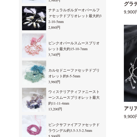
1,980円
グラ
ナチュラルボルダーオパールフ
9,900
ァセッテドブリオレット最大約3
2-10-5mm
2,860円
ピンクオパールスムースブリオ
レット最大約15-10-7mm
3,740円
カルセドニーファセッテドブリ
オレット約8-5-5mm
3,960円
ウィステリアティファニースト
ーンスムースブリオレット最大
約11-11-4mm
アリ
13,200円
9,900
ピンクサファイアファセッテド
ラウンデル約3.5-3.5-2.5mm
5,500円