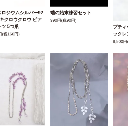
スロジウムシルバー92
端の始末練習セット
ッキクロウクロウ ピア
990円(税90円)
ツ 5つ爪
プティ
ックレ
円(税160円)
8,800円