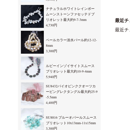
ナチュラルホワイトレインボー
ムーンストーンファセッテドブ
リオレット最大約9-7-3mm
最近チ
4,730円
最近チ
ペールカラー淡水パール約12-12-
8mm
3,300円
ルビーインゾイサイトスムース
ブリオレット最大約10-9-4mm
5,940円
SU8432バイオピンククオーツカ
ービングレクタングル最大約25-9
-5.5mm
4,400円
SU8816 ブルーオパールスムース
ブリオレット10x13mm-11x15mm
3,300円