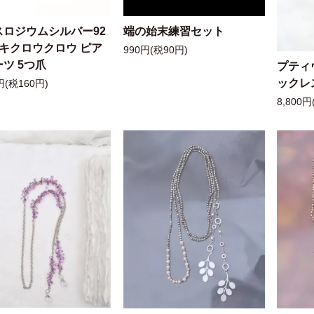
スロジウムシルバー92
端の始末練習セット
ッキクロウクロウ ピア
990円(税90円)
ツ 5つ爪
プティ
ックレ
円(税160円)
8,800円