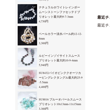
ナチュラルホワイトレインボー
ムーンストーンファセッテドブ
リオレット最大約9-7-3mm
最近チ
4,730円
最近チ
ペールカラー淡水パール約12-12-
8mm
3,300円
ルビーインゾイサイトスムース
ブリオレット最大約10-9-4mm
5,940円
SU8432バイオピンククオーツカ
ービングレクタングル最大約25-9
-5.5mm
4,400円
SU8816 ブルーオパールスムース
ブリオレット10x13mm-11x15mm
3,300円