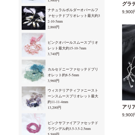
1,980円
グラ
ナチュラルボルダーオパールフ
9,900
ァセッテドブリオレット最大約3
2-10-5mm
2,860円
ピンクオパールスムースブリオ
レット最大約15-10-7mm
3,740円
カルセドニーファセッテドブリ
オレット約8-5-5mm
3,960円
ウィステリアティファニースト
ーンスムースブリオレット最大
約11-11-4mm
アリ
13,200円
9,900
ピンクサファイアファセッテド
ラウンデル約3.5-3.5-2.5mm
5,500円