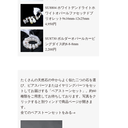
SU8804 ホワイトデンドライトホ
ワイトオパールファセッテドブ
リオレット9x16mm-12x25mm
4,950円
SU8730 ボルダーオパールカービ
ングダイス約8-8-8mm
2,200円
たくさんの天然石の中からよく似た二つの石を選
び、ピアスパーツまたはイヤリングパーツをセッ
トしてお届けする「ペアストーンセット」。約60
種類をご用意してお待ちしております。写真をク
リックすると別ウィンドで商品ページが開きま
す。
全てのペアストーンセットをみる→