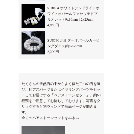
SU8804 ホワイトデンドライトホ
ワイトオパールファセッテドブ
リオレット9x16mm-12x25mm
4,950円
SU8730 ボルダーオパールカービ
ングダイス約8-8-8mm
2,200円
たくさんの天然石の中からよく似た二つの石を選
び、ピアスパーツまたはイヤリングパーツをセッ
トしてお届けする「ペアストーンセット」。約60
種類をご用意してお待ちしております。写真をク
リックすると別ウィンドで商品ページが開きま
す。
全てのペアストーンセットをみる→