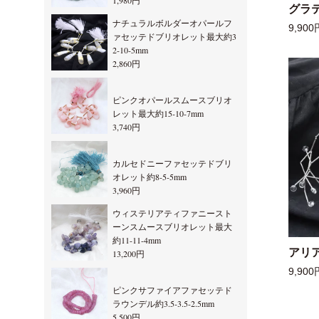
1,980円
グラ
ナチュラルボルダーオパールフ
9,900
ァセッテドブリオレット最大約3
2-10-5mm
2,860円
ピンクオパールスムースブリオ
レット最大約15-10-7mm
3,740円
カルセドニーファセッテドブリ
オレット約8-5-5mm
3,960円
ウィステリアティファニースト
ーンスムースブリオレット最大
約11-11-4mm
アリ
13,200円
9,900
ピンクサファイアファセッテド
ラウンデル約3.5-3.5-2.5mm
5,500円