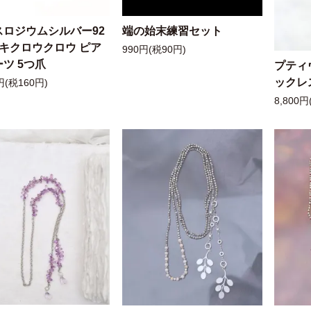
スロジウムシルバー92
端の始末練習セット
ッキクロウクロウ ピア
990円(税90円)
ツ 5つ爪
プティ
ックレ
円(税160円)
8,800円