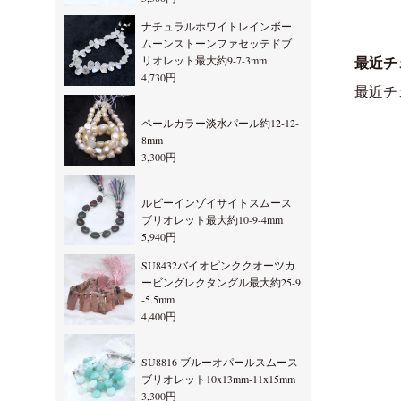
ナチュラルホワイトレインボー
ムーンストーンファセッテドブ
リオレット最大約9-7-3mm
最近チ
4,730円
最近チ
ペールカラー淡水パール約12-12-
8mm
3,300円
ルビーインゾイサイトスムース
ブリオレット最大約10-9-4mm
5,940円
SU8432バイオピンククオーツカ
ービングレクタングル最大約25-9
-5.5mm
4,400円
SU8816 ブルーオパールスムース
ブリオレット10x13mm-11x15mm
3,300円