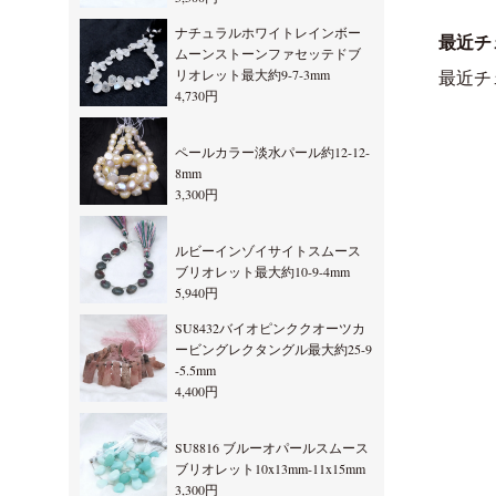
ナチュラルホワイトレインボー
最近チ
ムーンストーンファセッテドブ
リオレット最大約9-7-3mm
最近チ
4,730円
ペールカラー淡水パール約12-12-
8mm
3,300円
ルビーインゾイサイトスムース
ブリオレット最大約10-9-4mm
5,940円
SU8432バイオピンククオーツカ
ービングレクタングル最大約25-9
-5.5mm
4,400円
SU8816 ブルーオパールスムース
ブリオレット10x13mm-11x15mm
3,300円