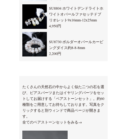
SU8804 ホワイトデンドライトホ
ワイトオパールファセッテドブ
リオレット9x16mm-12x25mm
4,950円
SU8730 ボルダーオパールカービ
ングダイス約8-8-8mm
2,200円
たくさんの天然石の中からよく似た二つの石を選
び、ピアスパーツまたはイヤリングパーツをセッ
トしてお届けする「ペアストーンセット」。約60
種類をご用意してお待ちしております。写真をク
リックすると別ウィンドで商品ページが開きま
す。
全てのペアストーンセットをみる→