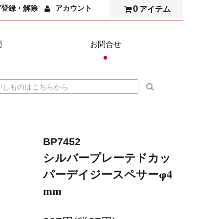
0
ガ登録・解除
アカウント
アイテム
問
お問合せ
●
BP7452
シルバープレーテドカッ
パーデイジースペサーφ4
mm