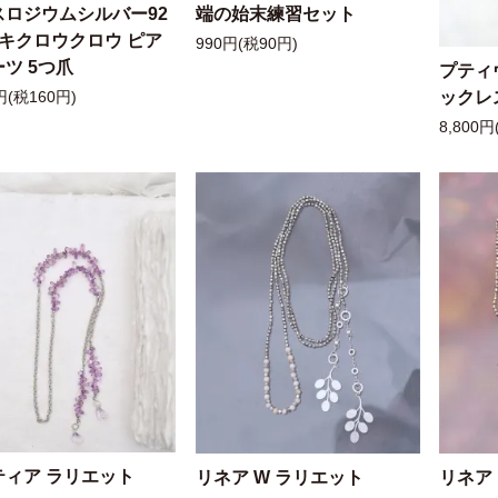
スロジウムシルバー92
端の始末練習セット
ッキクロウクロウ ピア
990円(税90円)
ツ 5つ爪
プティ
ックレ
円(税160円)
8,800円
ティア ラリエット
リネア W ラリエット
リネア