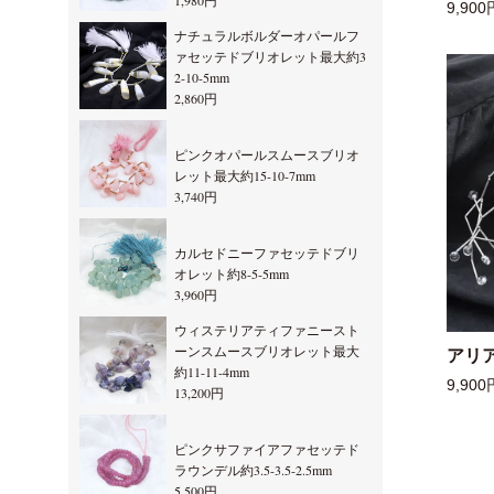
1,980円
9,900
ナチュラルボルダーオパールフ
ァセッテドブリオレット最大約3
2-10-5mm
2,860円
ピンクオパールスムースブリオ
レット最大約15-10-7mm
3,740円
カルセドニーファセッテドブリ
オレット約8-5-5mm
3,960円
ウィステリアティファニースト
ーンスムースブリオレット最大
アリ
約11-11-4mm
9,900
13,200円
ピンクサファイアファセッテド
ラウンデル約3.5-3.5-2.5mm
5,500円